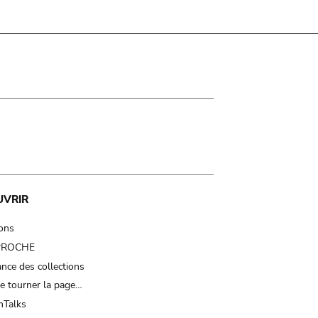
UVRIR
ions
 PROCHE
nce des collections
e tourner la page…
Talks