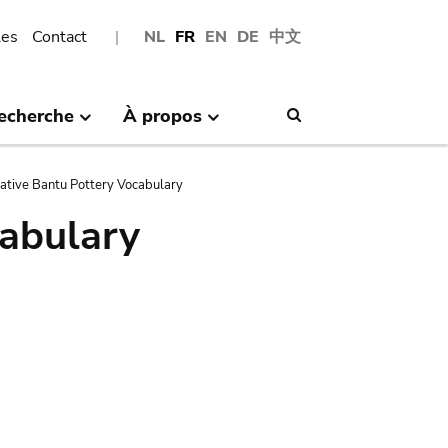
les
Contact
NL
FR
EN
DE
中文
echerche
À propos
Search
tive Bantu Pottery Vocabulary
abulary