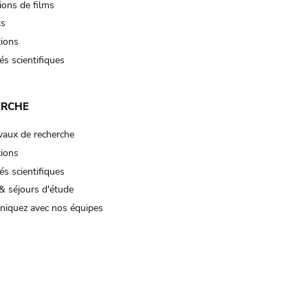
ions de films
ts
tions
és scientifiques
ERCHE
vaux de recherche
tions
és scientifiques
& séjours d'étude
iquez avec nos équipes