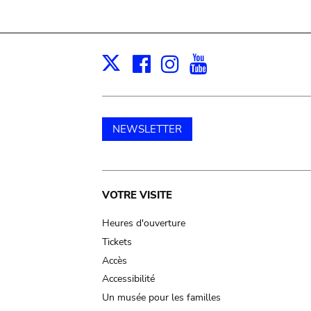
Facebook
Instagram
Youtube
Print
X
NEWSLETTER
Main
VOTRE VISITE
navigation
Heures d'ouverture
Tickets
Accès
Accessibilité
Un musée pour les familles