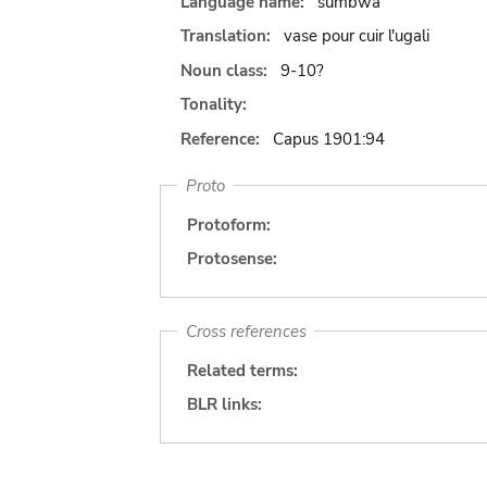
Language name:
sumbwa
Translation:
vase pour cuir l'ugali
Noun class:
9-10?
Tonality:
Reference:
Capus 1901:94
Proto
Protoform:
Protosense:
Cross references
Related terms:
BLR links: