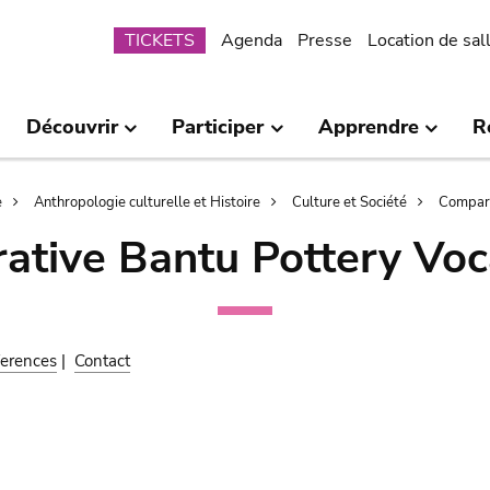
Submenu
TICKETS
Agenda
Presse
Location de sal
Découvrir
Participer
Apprendre
R
e
Anthropologie culturelle et Histoire
Culture et Société
Compara
ative Bantu Pottery Voc
erences
|
Contact