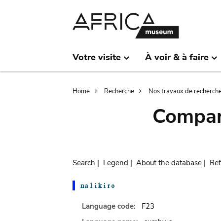
Skip
Skip
to
to
main
search
content
Votre visite
À voir & à faire
Breadcrumb
Home
Recherche
Nos travaux de recherch
Compar
Search
|
Legend
|
About the database
|
Ref
Language code:
F23