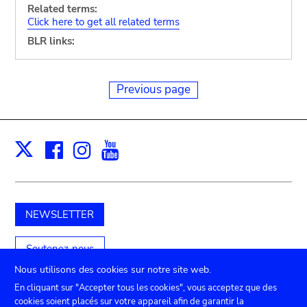
Related terms:
Click here to get all related terms
BLR links:
Previous page
Facebook
Instagram
Youtube
Print
X
NEWSLETTER
Soutenez-nous
Nous utilisons des cookies sur notre site web.
En cliquant sur "Accepter tous les cookies", vous acceptez que des
cookies soient placés sur votre appareil afin de garantir la