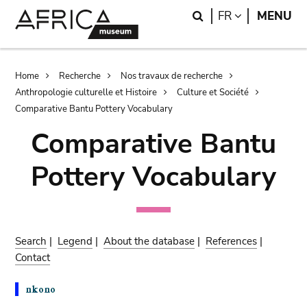
Skip
Skip
Search
LANGUAGE
FR
MENU
to
to
main
search
content
Breadcrumb
Home
Recherche
Nos travaux de recherche
Anthropologie culturelle et Histoire
Culture et Société
Comparative Bantu Pottery Vocabulary
Comparative Bantu
Pottery Vocabulary
Search
|
Legend
|
About the database
|
References
|
Contact