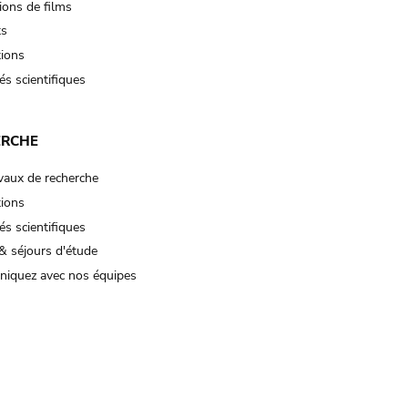
ions de films
ts
tions
és scientifiques
ERCHE
vaux de recherche
tions
és scientifiques
& séjours d'étude
iquez avec nos équipes