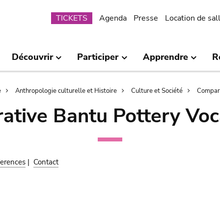
Submenu
TICKETS
Agenda
Presse
Location de sal
Découvrir
Participer
Apprendre
R
e
Anthropologie culturelle et Histoire
Culture et Société
Compara
ative Bantu Pottery Voc
erences
|
Contact