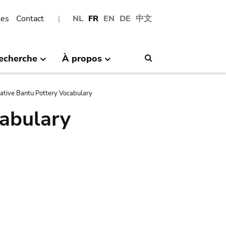
les
Contact
NL
FR
EN
DE
中文
echerche
À propos
Search
tive Bantu Pottery Vocabulary
abulary