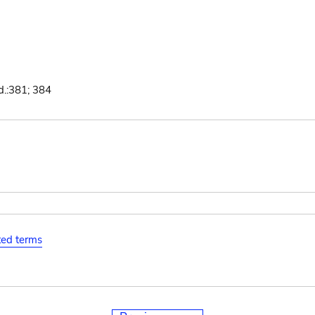
d.:381; 384
ated terms