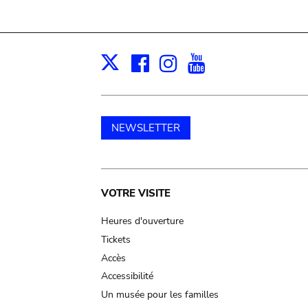
Facebook
Instagram
Youtube
Print
X
NEWSLETTER
Main
VOTRE VISITE
navigation
Heures d'ouverture
Tickets
Accès
Accessibilité
Un musée pour les familles