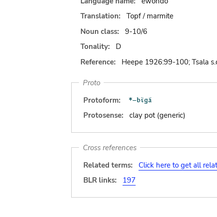
Language name:
ewondo
Translation:
Topf / marmite
Noun class:
9-10/6
Tonality:
D
Reference:
Heepe 1926:99-100; Tsala s.
Proto
Protoform:
Protosense:
clay pot (generic)
Cross references
Related terms:
Click here to get all rel
BLR links:
197