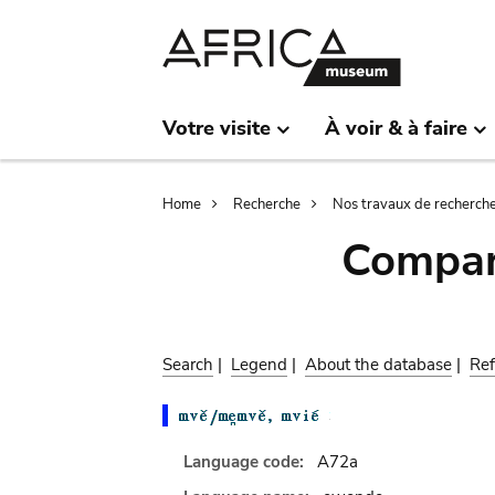
Skip
Skip
to
to
main
search
content
Votre visite
À voir & à faire
Breadcrumb
Home
Recherche
Nos travaux de recherch
Compar
Search
|
Legend
|
About the database
|
Ref
Language code:
A72a