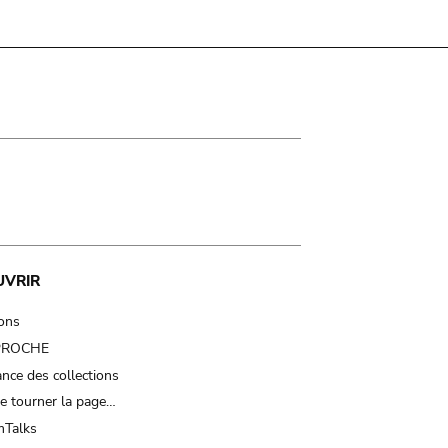
UVRIR
ions
 PROCHE
nce des collections
e tourner la page…
Talks