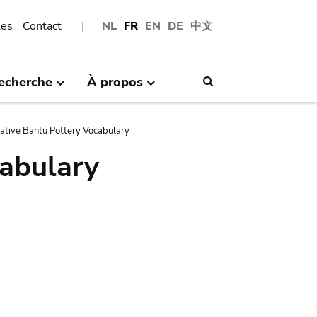
les
Contact
NL
FR
EN
DE
中文
echerche
À propos
Search
tive Bantu Pottery Vocabulary
abulary