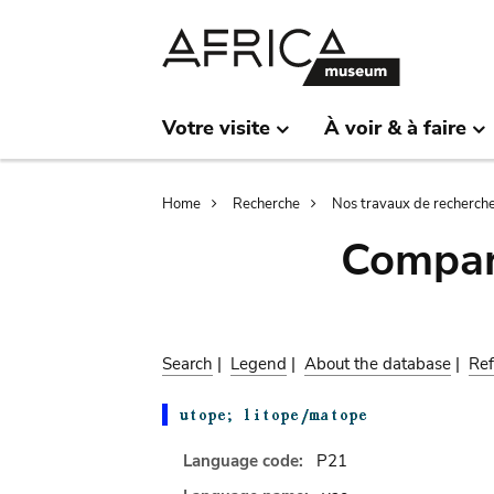
Skip
Skip
to
to
main
search
content
Votre visite
À voir & à faire
Breadcrumb
Home
Recherche
Nos travaux de recherch
Compar
Search
|
Legend
|
About the database
|
Ref
Language code:
P21