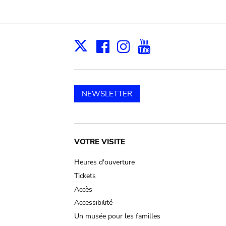
Facebook
Instagram
Youtube
Print
X
NEWSLETTER
Main
VOTRE VISITE
navigation
Heures d'ouverture
Tickets
Accès
Accessibilité
Un musée pour les familles