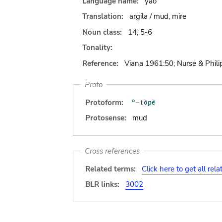
Language name:
yao
Translation:
argila / mud, mire
Noun class:
14; 5-6
Tonality:
Reference:
Viana 1961:50; Nurse & Phil
Proto
Protoform:
Protosense:
mud
Cross references
Related terms:
Click here to get all rel
BLR links:
3002