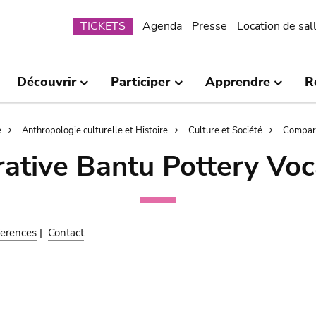
Submenu
TICKETS
Agenda
Presse
Location de sal
Découvrir
Participer
Apprendre
R
e
Anthropologie culturelle et Histoire
Culture et Société
Compara
ative Bantu Pottery Voc
erences
|
Contact