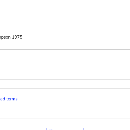
ippson 1975
ated terms