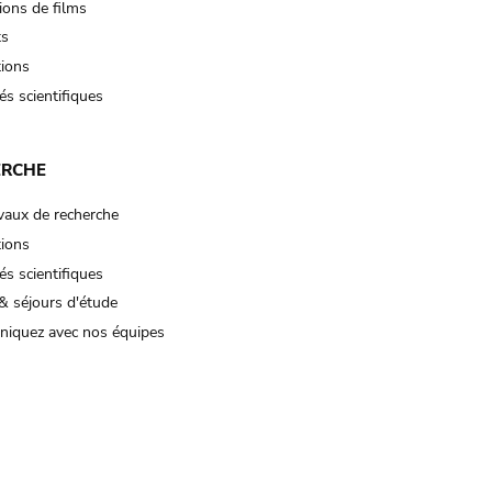
ions de films
ts
tions
és scientifiques
ERCHE
vaux de recherche
tions
és scientifiques
& séjours d'étude
iquez avec nos équipes