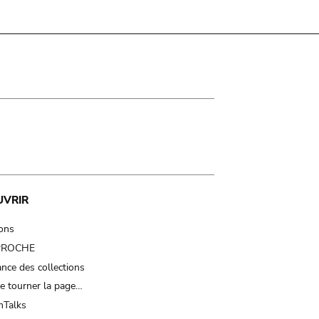
UVRIR
ions
 PROCHE
nce des collections
e tourner la page…
Talks