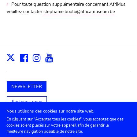
Pour toute question supplémentaire concernant AfriMus,
veuillez contacter
stephanie.booto@africamuseum.be
Facebook
Instagram
Youtube
Print
X
NEWSLETTER
Soutenez-nous
Nous utilisons des cookies sur notre site web.
En cliquant sur "Accepter tous les cookies", vous acceptez que des
cookies soient placés sur votre appareil afin de garantir la
Submenu
TICKETS
Agenda
Presse
Location de salles
meilleure navigation possible de notre site.