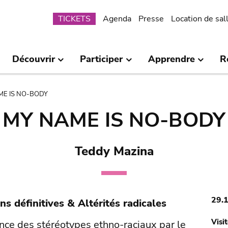
Submenu
TICKETS
Agenda
Presse
Location de sal
Découvrir
Participer
Apprendre
R
ME IS NO-BODY
MY NAME IS NO-BODY
Teddy Mazina
29.
ns définitives & Altérités radicales
Visi
ce des stéréotypes ethno-raciaux par le