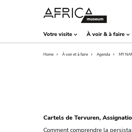
Skip
Skip
to
to
main
search
content
Votre visite
À voir & à faire
Breadcrumb
Home
À voir et à faire
Agenda
MY NA
Cartels de Tervuren, Assignatio
Comment comprendre la persistan