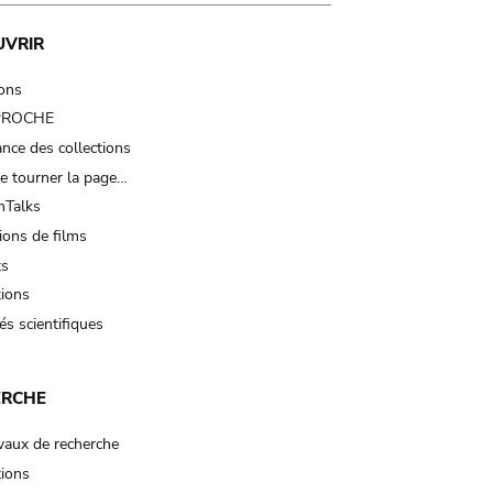
UVRIR
ions
 PROCHE
nce des collections
e tourner la page…
Talks
ions de films
ts
tions
és scientifiques
ERCHE
vaux de recherche
tions