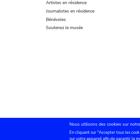
Artistes en résidence
Journalistes en résidence
Bénévoles
Soutenez le musée
Nous utilisons des cookies sur notre
En cliquant sur "Accepter tous les cook
TICKETS
Agenda
Presse
Location de sa
sur votre appareil afin de garantir la m