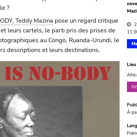
nove
le ?
Mazi
ODY, Teddy Mazina
pose un regard critique
2
t leurs cartels, le parti pris des prises de
11:3
hotographiques au Congo, Ruanda-Urundi, le
Me
s descriptions et leurs destinations.
Lie
Afri
I
Publ
À pa
Lan
Franç