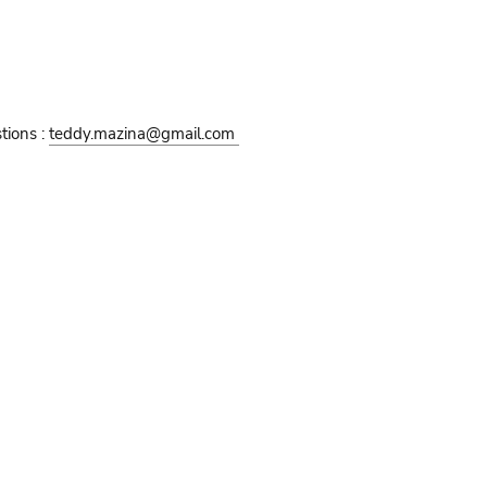
tions :
teddy.mazina@gmail.com