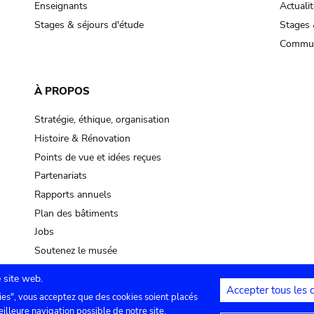
Enseignants
Actualit
Stages & séjours d'étude
Stages 
Commun
À PROPOS
Stratégie, éthique, organisation
Histoire & Rénovation
Points de vue et idées reçues
Partenariats
Rapports annuels
Plan des bâtiments
Jobs
Soutenez le musée
 site web.
Accepter tous les 
ies", vous acceptez que des cookies soient placés
lles
Contact
Paramètres de confidentialité
Mention
eilleure navigation possible de notre site.