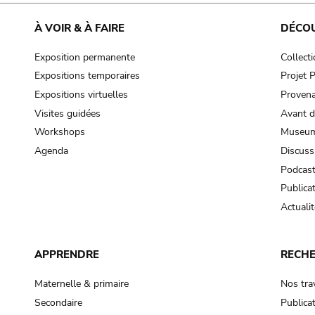
À VOIR & À FAIRE
DÉCO
Exposition permanente
Collect
Expositions temporaires
Projet
Expositions virtuelles
Provena
Visites guidées
Avant d
Workshops
Museum
Agenda
Discuss
Podcas
Publica
Actualit
APPRENDRE
RECH
Maternelle & primaire
Nos tra
Secondaire
Publica