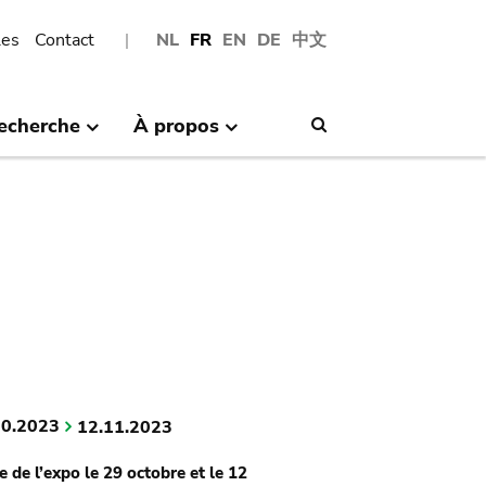
les
Contact
NL
FR
EN
DE
中文
echerche
À propos
Search
10.2023
12.11.2023
te de l’expo le 29 octobre et le 12