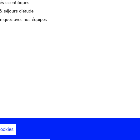
és scientifiques
& séjours d'étude
iquez avec nos équipes
cookies
s juridiques
Déclaration d'accessibilité