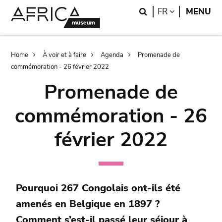
Skip
Skip
Search
LANGUAGE
FR
MENU
to
to
main
search
content
Breadcrumb
Home
À voir et à faire
Agenda
Promenade de
commémoration - 26 février 2022
Promenade de
commémoration - 26
février 2022
Pourquoi 267 Congolais ont-ils été
amenés en Belgique en 1897 ?
Comment s’est-il passé leur séjour à