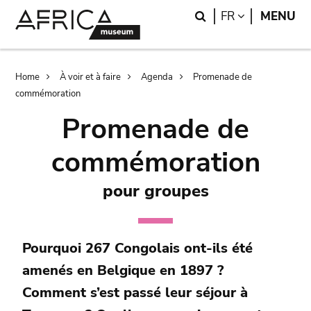
Skip
Skip
Search
LANGUAGE
FR
MENU
to
to
main
search
content
Breadcrumb
Home
À voir et à faire
Agenda
Promenade de
commémoration
Promenade de
commémoration
pour groupes
Pourquoi 267 Congolais ont-ils été
amenés en Belgique en 1897 ?
Comment s’est passé leur séjour à