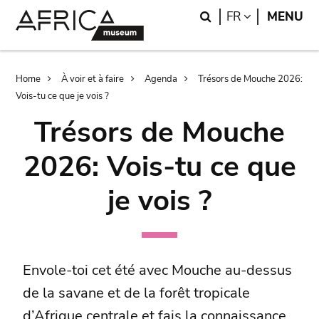
Skip
Skip
Search
LANGUAGE
FR
MENU
to
to
main
search
content
Breadcrumb
Home
À voir et à faire
Agenda
Trésors de Mouche 2026:
Vois-tu ce que je vois ?
Trésors de Mouche
2026: Vois-tu ce que
je vois ?
Envole-toi cet été avec Mouche au-dessus
de la savane et de la forêt tropicale
d’Afrique centrale et fais la connaissance