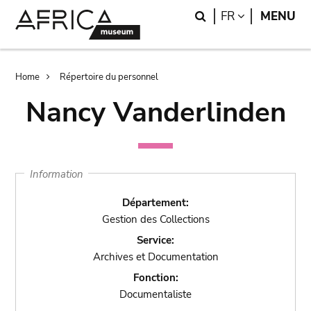
Skip
Skip
Search
LANGUAGE
FR
MENU
to
to
main
search
content
Breadcrumb
Home
Répertoire du personnel
Nancy Vanderlinden
Information
Département:
Gestion des Collections
Service:
Archives et Documentation
Fonction:
Documentaliste