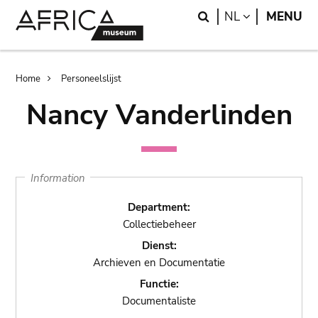
Skip
Skip
Search
LANGUAGE
NL
MENU
to
to
main
search
content
Breadcrumb
Home
Personeelslijst
Nancy Vanderlinden
Information
Department:
Collectiebeheer
Dienst:
Archieven en Documentatie
Functie:
Documentaliste