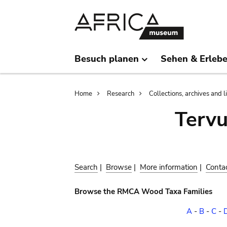
Skip
Skip
to
to
main
search
content
Besuch planen
Sehen & Erleb
Breadcrumb
Home
Research
Collections, archives and l
Terv
Search
|
Browse
|
More information
|
Conta
Browse the RMCA Wood Taxa Families
A
-
B
-
C
-