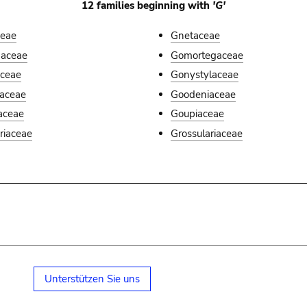
12 families beginning with
'G'
ceae
Gnetaceae
naceae
Gomortegaceae
aceae
Gonystylaceae
iaceae
Goodeniaceae
aceae
Goupiaceae
riaceae
Grossulariaceae
Unterstützen Sie uns