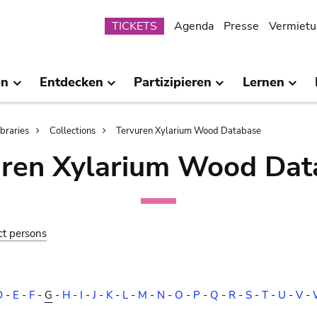
Submenu
TICKETS
Agenda
Presse
Vermietu
en
Entdecken
Partizipieren
Lernen
ibraries
Collections
Tervuren Xylarium Wood Database
uren Xylarium Wood Dat
ct persons
D
-
E
-
F
-
G
-
H
-
I
-
J
-
K
-
L
-
M
-
N
-
O
-
P
-
Q
-
R
-
S
-
T
-
U
-
V
-