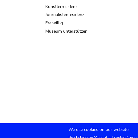
Künstlerresidenz
Journalistenresidenz
Freiwillig
Museum unterstützen
We use cookies on our website
By clicking on 'Accept all cookies', you