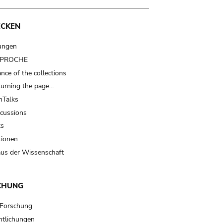
ECKEN
ungen
t PROCHE
nce of the collections
turning the page…
Talks
scussions
ts
tionen
us der Wissenschaft
CHUNG
 Forschung
ntlichungen