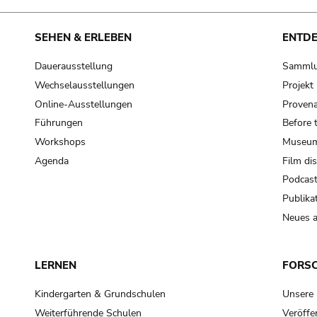
SEHEN & ERLEBEN
ENTD
Dauerausstellung
Samml
Wechselausstellungen
Projek
Online-Ausstellungen
Provena
Führungen
Before 
Workshops
Museum
Agenda
Film di
Podcas
Publika
Neues a
LERNEN
FORS
Kindergarten & Grundschulen
Unsere
Weiterführende Schulen
Veröffe