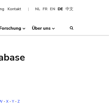
ng
Kontakt
NL
FR
EN
DE
中文
Forschung
Über uns
Search
abase
W
-
X
-
Y
-
Z