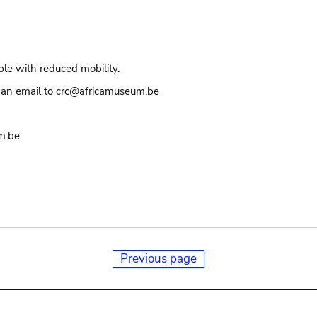
ple with reduced mobility.
an email to crc@africamuseum.be
m.be
Previous page