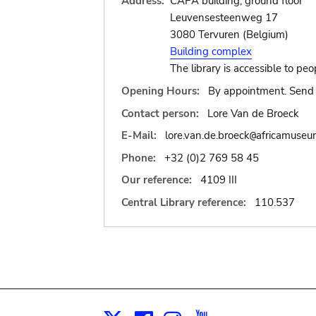
Address:
CAPA building, ground floor
Leuvensesteenweg 17
3080 Tervuren (Belgium)
Building complex
The library is accessible to peo
Opening Hours:
By appointment. Send 
Contact person:
Lore Van de Broeck
E-Mail:
lore.van.de.broeck
africamuseu
@
Phone:
+32 (0)2 769 58 45
Our reference:
4109 III
Central Library reference:
110.537