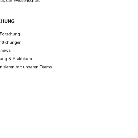
us der Wissenschaft
CHUNG
 Forschung
ntlichungen
 news
ung & Praktikum
izieren mit unseren Teams