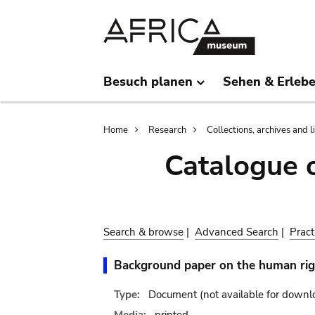
Skip
Skip
to
to
main
search
content
Besuch planen
Sehen & Erleb
Breadcrumb
Home
Research
Collections, archives and l
Catalogue 
Search & browse
|
Advanced Search
|
Pract
Background paper on the human righ
Type:
Document
(not available for downl
Media:
printed