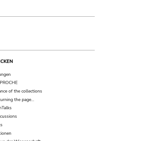
ECKEN
ungen
t PROCHE
nce of the collections
turning the page…
Talks
scussions
ts
tionen