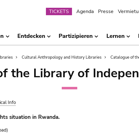
Submenu
TICKETS
Agenda
Presse
Vermietu
en
Entdecken
Partizipieren
Lernen
ibraries
Cultural Anthropology and History Libraries
Catalogue of th
of the Library of Indepe
ical Info
ts situation in Rwanda.
oad)