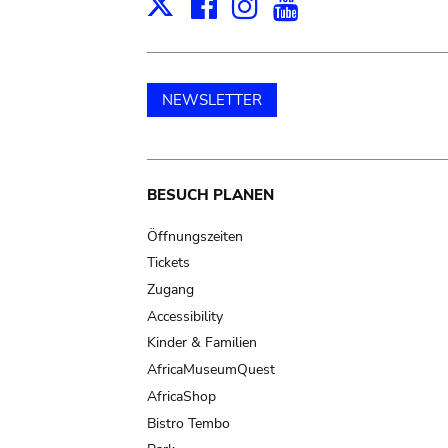
Facebook
Instagram
Youtube
Print
X
NEWSLETTER
Main
BESUCH PLANEN
navigation
Öffnungszeiten
Tickets
Zugang
Accessibility
Kinder & Familien
AfricaMuseumQuest
AfricaShop
Bistro Tembo