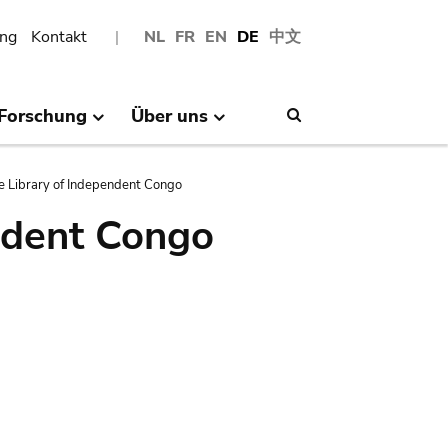
ng
Kontakt
NL
FR
EN
DE
中文
Forschung
Über uns
Search
e Library of Independent Congo
ndent Congo