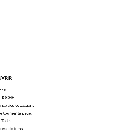
UVRIR
ions
 PROCHE
nce des collections
e tourner la page…
Talks
ions de films