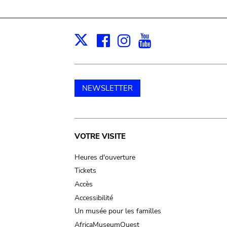
Facebook
Instagram
Youtube
Print
X
NEWSLETTER
Main
VOTRE VISITE
navigation
Heures d'ouverture
Tickets
Accès
Accessibilité
Un musée pour les familles
AfricaMuseumQuest