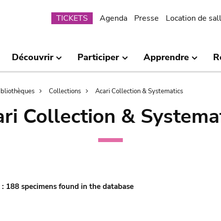
Submenu
TICKETS
Agenda
Presse
Location de sal
Découvrir
Participer
Apprendre
R
bibliothèques
Collections
Acari Collection & Systematics
ri Collection & Systema
' : 188 specimens found in the database