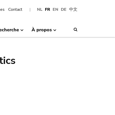
les
Contact
NL
FR
EN
DE
中文
echerche
À propos
Search
tics