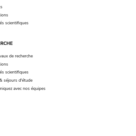
ts
tions
és scientifiques
ERCHE
vaux de recherche
tions
és scientifiques
& séjours d'étude
iquez avec nos équipes