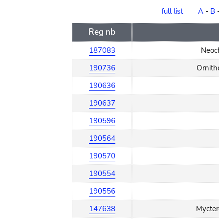
order
full list
A
-
B
Reg nb
187083
Neoch
190736
Ornith
190636
190637
190596
190564
190570
190554
190556
147638
Mycter