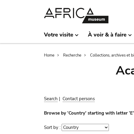
Skip
Skip
to
to
main
search
content
Votre visite
À voir & à faire
Breadcrumb
Home
Recherche
Collections, archives et 
Aca
Search
|
Contact persons
Browse by 'Country' starting with letter 'E
Sort by :
Sort