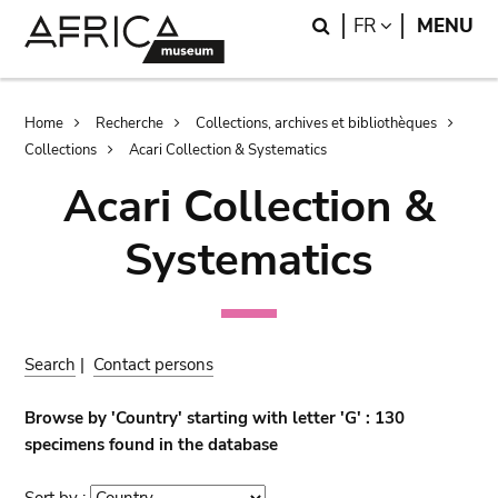
Skip
Skip
Search
LANGUAGE
FR
MENU
to
to
main
search
content
Breadcrumb
Home
Recherche
Collections, archives et bibliothèques
Collections
Acari Collection & Systematics
Acari Collection &
Systematics
Search
|
Contact persons
Browse by 'Country' starting with letter 'G' : 130
specimens found in the database