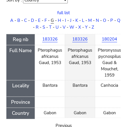
Sort by :
Sort
order
full list
A
-
B
-
C
-
D
-
E
-
F
-
G
-
H
-
I
-
J
-
K
-
L
-
M
-
N
-
O
-
P
-
Q
-
R
-
S
-
T
-
U
-
V
-
W
-
X
-
Y
-
Z
Reg nb
183326
183326
180204
Full Name
Pterophagus
Pterophagus
Pteronyssus
africanus
africanus
pycnospilus
Gaud, 1953
Gaud, 1953
Gaud &
Mouchet,
1959
Locality
Bantora
Bantora
Canhocia
Province
Country
Gabon
Gabon
Gabon
Previous