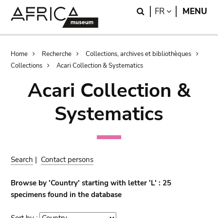
Skip
Skip
Search
LANGUAGE
FR
MENU
to
to
main
search
content
Breadcrumb
Home
Recherche
Collections, archives et bibliothèques
Collections
Acari Collection & Systematics
Acari Collection &
Systematics
Search
|
Contact persons
Browse by 'Country' starting with letter 'L' : 25
specimens found in the database