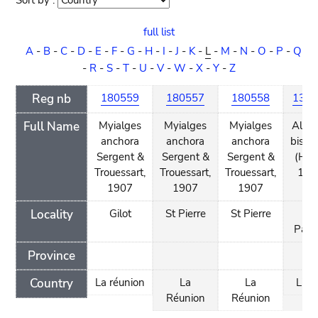
Sort by :
Sort
order
full list
A
-
B
-
C
-
D
-
E
-
F
-
G
-
H
-
I
-
J
-
K
-
L
-
M
-
N
-
O
-
P
-
Q
-
R
-
S
-
T
-
U
-
V
-
W
-
X
-
Y
-
Z
Reg nb
180559
180557
180558
136
Full Name
Myialges
Myialges
Myialges
Allop
anchora
anchora
anchora
biset
Sergent &
Sergent &
Sergent &
(Hall
Trouessart,
Trouessart,
Trouessart,
188
1907
1907
1907
Locality
Gilot
St Pierre
St Pierre
Ca
Palm
Province
Country
La réunion
La
La
Libe
Réunion
Réunion