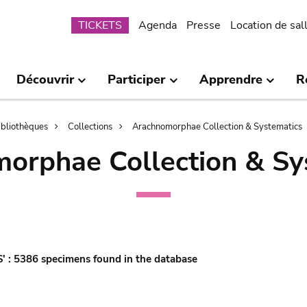
Submenu
TICKETS
Agenda
Presse
Location de sal
Découvrir
Participer
Apprendre
R
bibliothèques
Collections
Arachnomorphae Collection & Systematics
orphae Collection & Sy
'S' : 5386 specimens found in the database