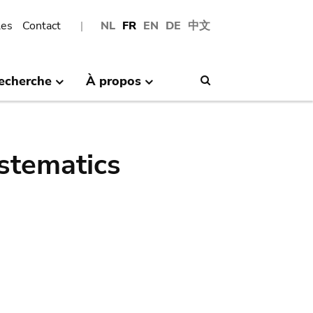
les
Contact
NL
FR
EN
DE
中文
echerche
À propos
Search
stematics