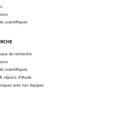
ts
tions
és scientifiques
ERCHE
vaux de recherche
tions
és scientifiques
& séjours d'étude
iquez avec nos équipes