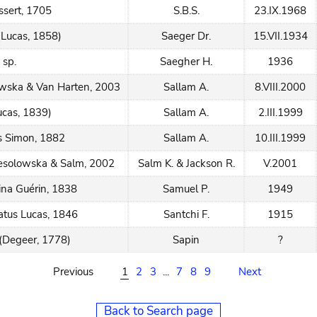
ssert, 1705
S.B.S.
23.IX.1968
(Lucas, 1858)
Saeger Dr.
15.VII.1934
 sp.
Saegher H.
1936
wska & Van Harten, 2003
Sallam A.
8.VIII.2000
ucas, 1839)
Sallam A.
2.III.1999
is Simon, 1882
Sallam A.
10.III.1999
solowska & Salm, 2002
Salm K. & Jackson R.
V.2001
ina Guérin, 1838
Samuel P.
1949
atus Lucas, 1846
Santchi F.
1915
(Degeer, 1778)
Sapin
?
Previous
1
2
3
...
7
8
9
Next
Back to Search page