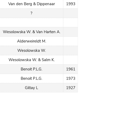
Van den Berg & Dippenaar
1993
?
Wesolowska W. & Van Harten A.
Alderweireldt M.
Wesolowska W.
Wesolowska W. & Salm K.
Benoit P.L.G.
1961
Benoit P.L.G.
1973
Giltay L
1927