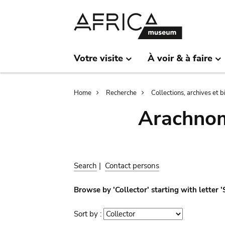
Skip
Skip
to
to
main
search
content
Votre visite
À voir & à faire
Breadcrumb
Home
Recherche
Collections, archives et 
Arachnom
Search
|
Contact persons
Browse by 'Collector' starting with letter 
Sort by :
Sort