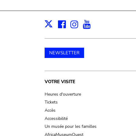
Facebook
Instagram
Youtube
Print
X
NEWSLETTER
Main
VOTRE VISITE
navigation
Heures d'ouverture
Tickets
Accès
Accessibilité
Un musée pour les familles
AfricaMuseumQuest