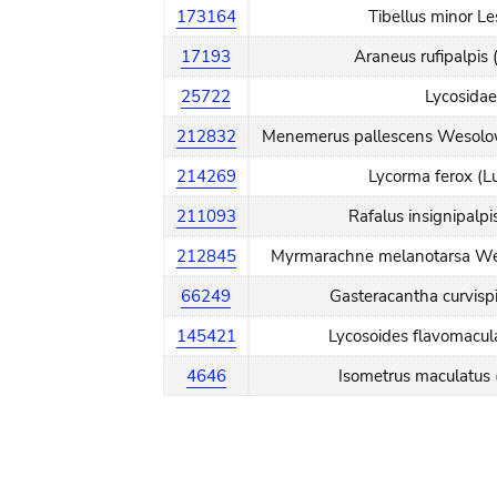
173164
Tibellus minor Le
17193
Araneus rufipalpis 
25722
Lycosidae
212832
Menemerus pallescens Wesolo
214269
Lycorma ferox (L
211093
Rafalus insignipalp
212845
Myrmarachne melanotarsa We
66249
Gasteracantha curvisp
145421
Lycosoides flavomacul
4646
Isometrus maculatus 