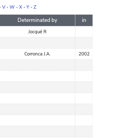
-
V
-
W
-
X
-
Y
-
Z
Determinated by
in
Jocqué R
Corronca J.A.
2002