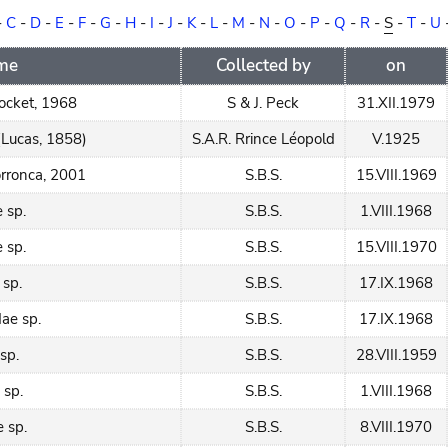
-
C
-
D
-
E
-
F
-
G
-
H
-
I
-
J
-
K
-
L
-
M
-
N
-
O
-
P
-
Q
-
R
-
S
-
T
-
U
ame
Collected by
on
ocket, 1968
S & J. Peck
31.XII.1979
(Lucas, 1858)
S.A.R. Rrince Léopold
V.1925
rronca, 2001
S.B.S.
15.VIII.1969
 sp.
S.B.S.
1.VIII.1968
 sp.
S.B.S.
15.VIII.1970
 sp.
S.B.S.
17.IX.1968
ae sp.
S.B.S.
17.IX.1968
sp.
S.B.S.
28.VIII.1959
 sp.
S.B.S.
1.VIII.1968
e sp.
S.B.S.
8.VIII.1970