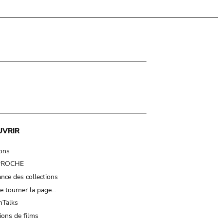
UVRIR
ions
 PROCHE
nce des collections
e tourner la page…
Talks
ions de films