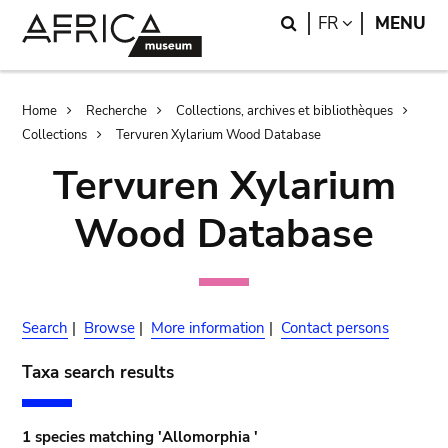
Skip
Skip
Search
LANGUAGE
FR
MENU
to
to
main
search
content
Breadcrumb
Home
Recherche
Collections, archives et bibliothèques
Collections
Tervuren Xylarium Wood Database
Tervuren Xylarium
Wood Database
Search
|
Browse
|
More information
|
Contact persons
Taxa search results
1 species matching 'Allomorphia '