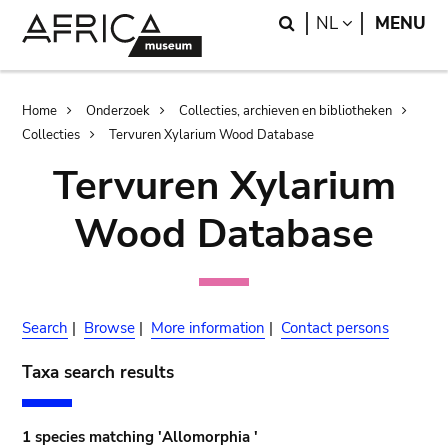
Skip
Skip
Search
LANGUAGE
NL
MENU
to
to
main
search
content
Breadcrumb
Home
Onderzoek
Collecties, archieven en bibliotheken
Collecties
Tervuren Xylarium Wood Database
Tervuren Xylarium
Wood Database
Search
|
Browse
|
More information
|
Contact persons
Taxa search results
1 species matching 'Allomorphia '