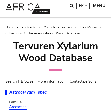
Skip
Skip
Search
LANGUAGE
FR
MENU
to
to
main
search
content
Breadcrumb
Home
Recherche
Collections, archives et bibliothèques
Collections
Tervuren Xylarium Wood Database
Tervuren Xylarium
Wood Database
Search
|
Browse
|
More information
|
Contact persons
Astrocaryum
spec.
Familia:
Arecaceae