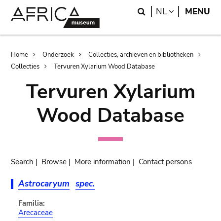
Skip
Skip
Search
LANGUAGE
NL
MENU
to
to
main
search
content
Breadcrumb
Home
Onderzoek
Collecties, archieven en bibliotheken
Collecties
Tervuren Xylarium Wood Database
Tervuren Xylarium
Wood Database
Search
|
Browse
|
More information
|
Contact persons
Astrocaryum
spec.
Familia:
Arecaceae