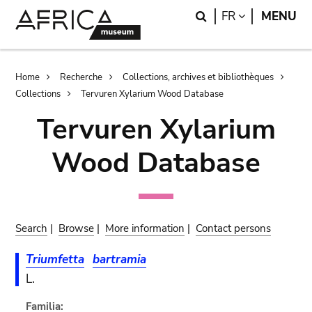
Skip
Skip
Search
LANGUAGE
FR
MENU
to
to
main
search
content
Breadcrumb
Home
Recherche
Collections, archives et bibliothèques
Collections
Tervuren Xylarium Wood Database
Tervuren Xylarium
Wood Database
Search
|
Browse
|
More information
|
Contact persons
Triumfetta
bartramia
L.
Familia: