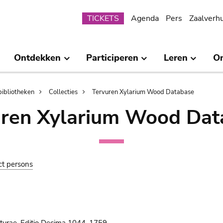
Submenu
TICKETS
Agenda
Pers
Zaalverh
Ontdekken
Participeren
Leren
O
bibliotheken
Collecties
Tervuren Xylarium Wood Database
uren Xylarium Wood Dat
ct persons