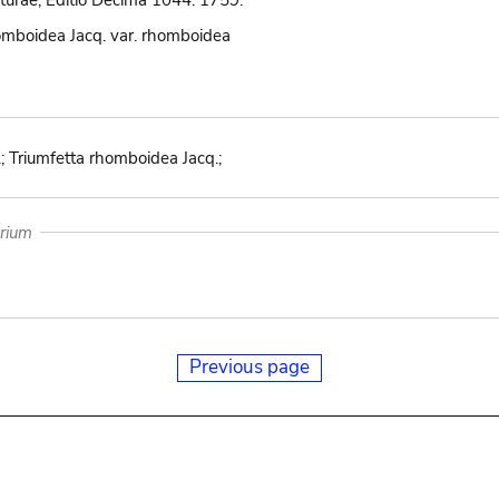
urae, Editio Decima 1044. 1759.
omboidea Jacq. var. rhomboidea
.; Triumfetta rhomboidea Jacq.;
arium
Previous page