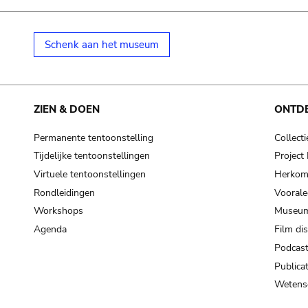
Schenk aan het museum
ZIEN & DOEN
ONTD
Permanente tentoonstelling
Collecti
Tijdelijke tentoonstellingen
Projec
Virtuele tentoonstellingen
Herkoms
Rondleidingen
Voorale
Workshops
Museum
Agenda
Film di
Podcas
Publicat
Wetensc