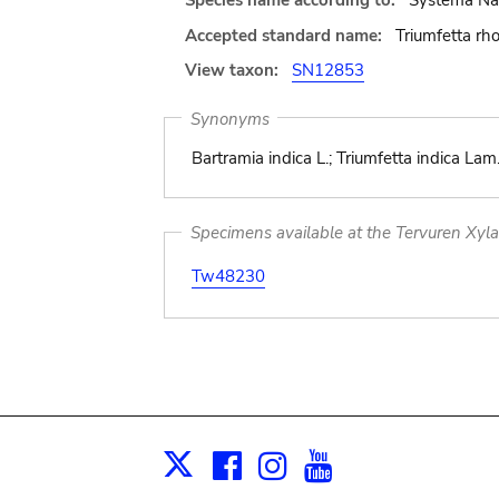
Species name according to:
Systema Nat
Accepted standard name:
Triumfetta rh
View taxon:
SN12853
Synonyms
Bartramia indica L.; Triumfetta indica Lam
Specimens available at the Tervuren Xyl
Tw48230
Facebook
Instagram
Youtube
Print
X