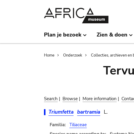
Skip
Skip
to
to
main
search
content
Plan je bezoek
Zien & doen
Breadcrumb
Home
Onderzoek
Collecties, archieven en 
Terv
Search
|
Browse
|
More information
|
Conta
Triumfetta
bartramia
L.
Familia:
Tiliaceae