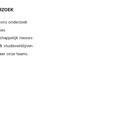
RZOEK
 ons onderzoek
ies
happelijk nieuws
& studieverblijven
eer onze teams