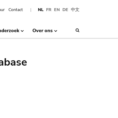
uur
Contact
NL
FR
EN
DE
中文
nderzoek
Over ons
Search
abase