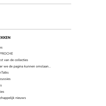
EKKEN
es
t PROCHE
t van de collecties
er we de pagina kunnen omslaan…
Talks
scussies
ts
ies
happelijk nieuws