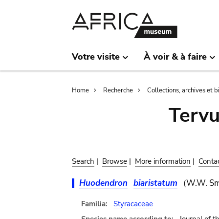
Skip
Skip
to
to
main
search
content
Votre visite
À voir & à faire
Breadcrumb
Home
Recherche
Collections, archives et 
Terv
Search
|
Browse
|
More information
|
Conta
Huodendron
biaristatum
(W.W. Sm
Familia:
Styracaceae