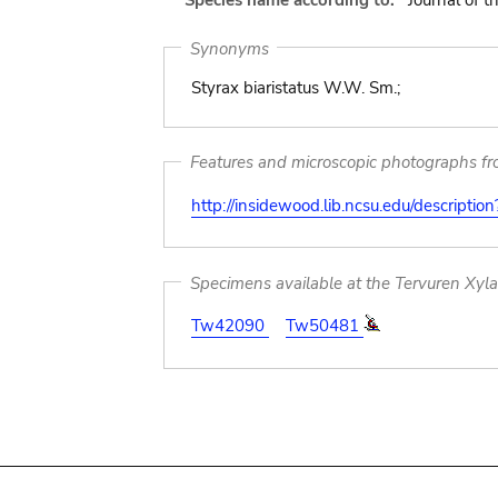
Species name according to:
Journal of 
Synonyms
Styrax biaristatus W.W. Sm.;
Features and microscopic photographs f
http://insidewood.lib.ncsu.edu/descripti
Specimens available at the Tervuren Xyl
Tw42090
Tw50481