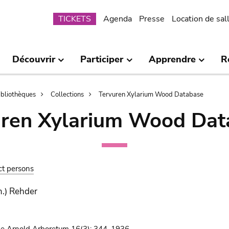
Submenu
TICKETS
Agenda
Presse
Location de sal
Découvrir
Participer
Apprendre
R
bibliothèques
Collections
Tervuren Xylarium Wood Database
uren Xylarium Wood Dat
ct persons
.) Rehder