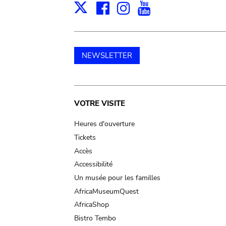
Facebook
Instagram
Youtube
Print
X
NEWSLETTER
Main
VOTRE VISITE
navigation
Heures d'ouverture
Tickets
Accès
Accessibilité
Un musée pour les familles
AfricaMuseumQuest
AfricaShop
Bistro Tembo