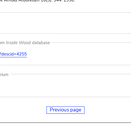
the Arnold Arboretum 16(3): 344. 1936.
rom Inside Wood database
on?descid=4255
arium
Previous page