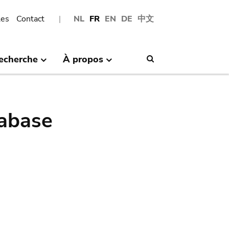
les
Contact
NL
FR
EN
DE
中文
echerche
À propos
Search
abase