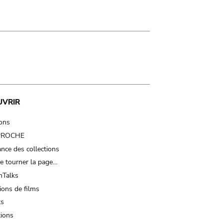
UVRIR
ions
 PROCHE
nce des collections
e tourner la page…
Talks
ions de films
ts
tions