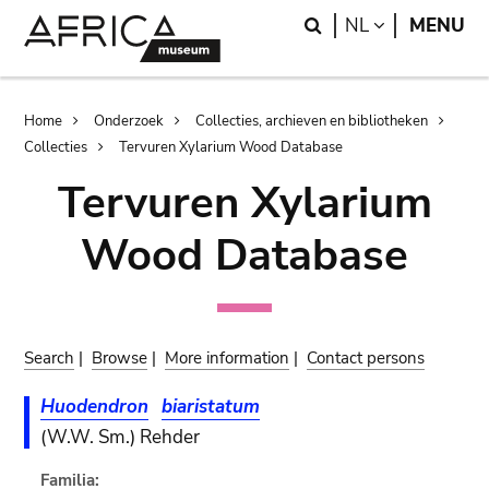
Skip
Skip
Search
LANGUAGE
NL
MENU
to
to
main
search
content
Breadcrumb
Home
Onderzoek
Collecties, archieven en bibliotheken
Collecties
Tervuren Xylarium Wood Database
Tervuren Xylarium
Wood Database
Search
|
Browse
|
More information
|
Contact persons
Huodendron
biaristatum
(W.W. Sm.) Rehder
Familia: