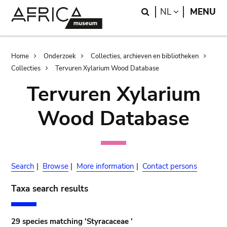
Skip
Skip
Search
LANGUAGE
NL
MENU
to
to
main
search
content
Breadcrumb
Home
Onderzoek
Collecties, archieven en bibliotheken
Collecties
Tervuren Xylarium Wood Database
Tervuren Xylarium
Wood Database
Search
|
Browse
|
More information
|
Contact persons
Taxa search results
29 species matching 'Styracaceae '