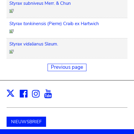
Styrax subniveus
Merr. & Chun
Styrax tonkinensis
(Pierre) Craib ex Hartwich
Styrax vidalianus
Sleum.
Previous page
Facebook
Instagram
Youtube
Print
X
NIEUWSBRIEF