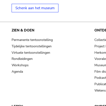
Schenk aan het museum
ZIEN & DOEN
ONTD
Permanente tentoonstelling
Collecti
Tijdelijke tentoonstellingen
Projec
Virtuele tentoonstellingen
Herkoms
Rondleidingen
Voorale
Workshops
Museum
Agenda
Film di
Podcas
Publicat
Wetensc