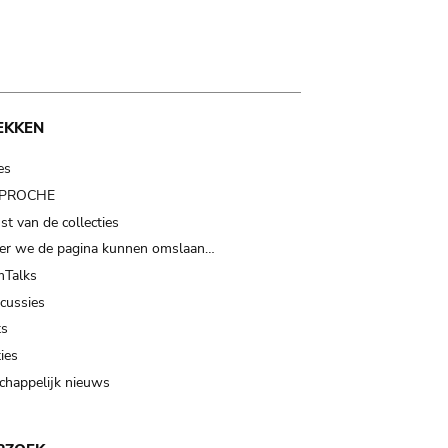
EKKEN
es
t PROCHE
t van de collecties
er we de pagina kunnen omslaan…
Talks
scussies
ts
ies
happelijk nieuws