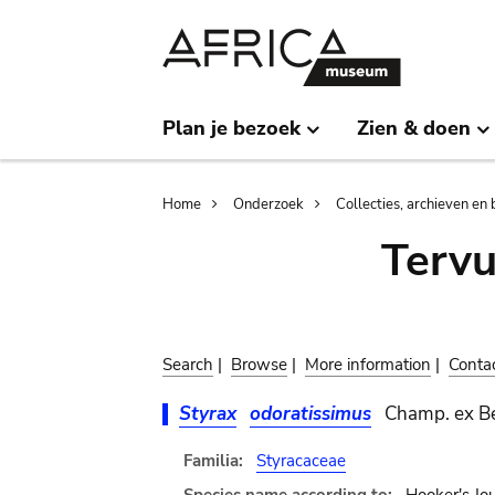
Skip
Skip
to
to
main
search
content
Plan je bezoek
Zien & doen
Breadcrumb
Home
Onderzoek
Collecties, archieven en 
Terv
Search
|
Browse
|
More information
|
Conta
Styrax
odoratissimus
Champ. ex B
Familia:
Styracaceae