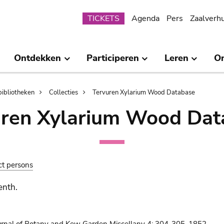
Submenu
TICKETS
Agenda
Pers
Zaalverh
Ontdekken
Participeren
Leren
O
bibliotheken
Collecties
Tervuren Xylarium Wood Database
uren Xylarium Wood Dat
ct persons
enth.