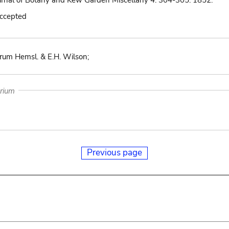
urnal of Botany and Kew Garden Miscellany 4: 304-305. 1852.
accepted
iorum Hemsl. & E.H. Wilson;
arium
Previous page