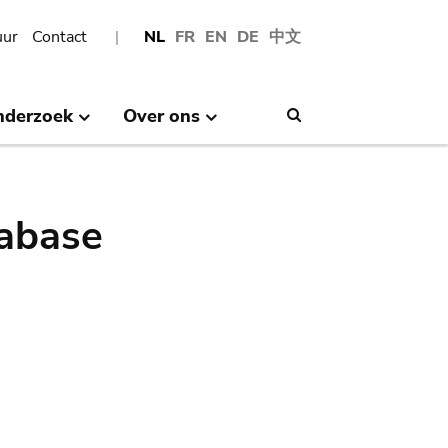
uur
Contact
NL
FR
EN
DE
中文
nderzoek
Over ons
Search
abase