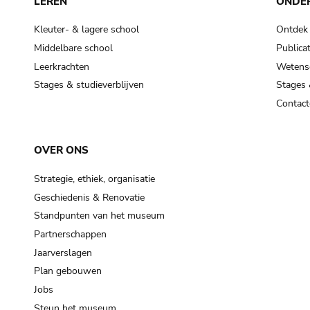
LEREN
ONDE
Kleuter- & lagere school
Ontdek
Middelbare school
Publicat
Leerkrachten
Wetensc
Stages & studieverblijven
Stages 
Contact
OVER ONS
Strategie, ethiek, organisatie
Geschiedenis & Renovatie
Standpunten van het museum
Partnerschappen
Jaarverslagen
Plan gebouwen
Jobs
Steun het museum