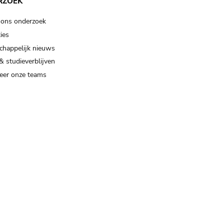
RZOEK
 ons onderzoek
ies
happelijk nieuws
& studieverblijven
eer onze teams