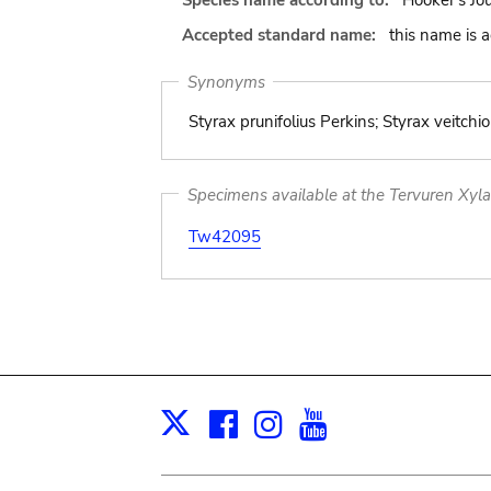
Species name according to:
Hooker's Jo
Accepted standard name:
this name is 
Synonyms
Styrax prunifolius Perkins; Styrax veitch
Specimens available at the Tervuren Xyl
Tw42095
Facebook
Instagram
Youtube
Print
X