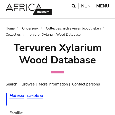
Skip
Skip
Search
LANGUAGE
NL
MENU
to
to
main
search
content
Breadcrumb
Home
Onderzoek
Collecties, archieven en bibliotheken
Collecties
Tervuren Xylarium Wood Database
Tervuren Xylarium
Wood Database
Search
|
Browse
|
More information
|
Contact persons
Halesia
carolina
L.
Familia: