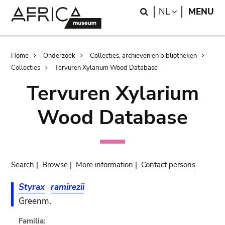
Skip
Skip
Search
LANGUAGE
NL
MENU
to
to
main
search
content
Breadcrumb
Home
Onderzoek
Collecties, archieven en bibliotheken
Collecties
Tervuren Xylarium Wood Database
Tervuren Xylarium
Wood Database
Search
|
Browse
|
More information
|
Contact persons
Styrax
ramirezii
Greenm.
Familia: