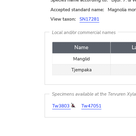
Species name according to:
Bijdr. 7. & 
Accepted standard name:
Magnolia mon
View taxon:
SN17281
Local and/or commercial names
Name
L
Manglid
Tjempaka
Specimens available at the Tervuren Xyl
Tw3803
Tw47051