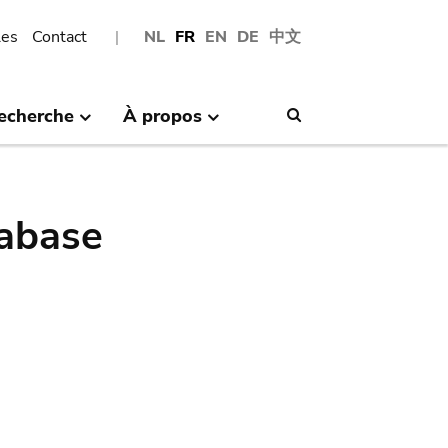
les
Contact
NL
FR
EN
DE
中文
echerche
À propos
Search
abase