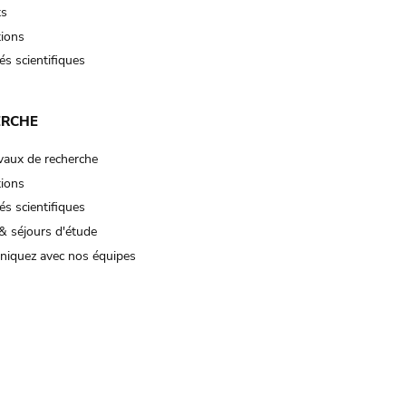
ts
tions
és scientifiques
ERCHE
vaux de recherche
tions
és scientifiques
& séjours d'étude
iquez avec nos équipes