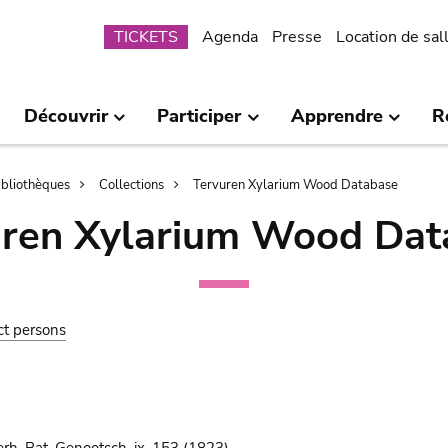
Submenu
TICKETS
Agenda
Presse
Location de sal
Découvrir
Participer
Apprendre
R
bibliothèques
Collections
Tervuren Xylarium Wood Database
uren Xylarium Wood Dat
ct persons