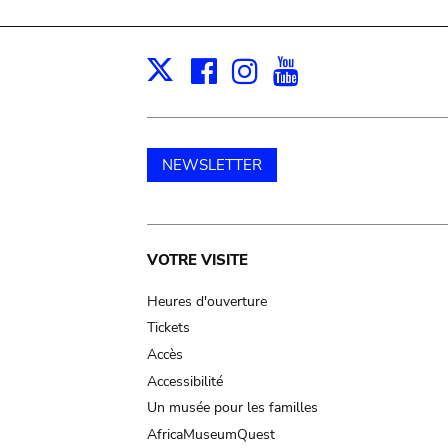
Facebook
Instagram
Youtube
Print
X
NEWSLETTER
Main
VOTRE VISITE
navigation
Heures d'ouverture
Tickets
Accès
Accessibilité
Un musée pour les familles
AfricaMuseumQuest