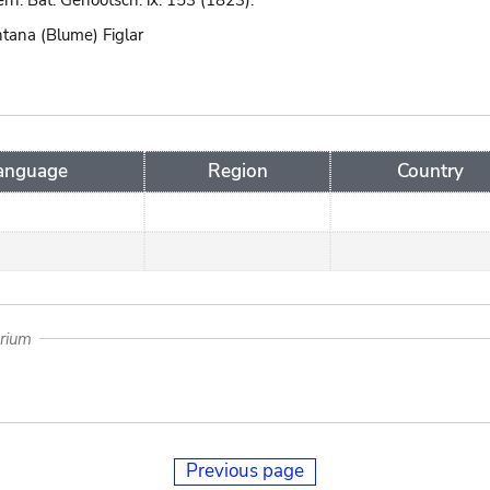
Verh. Bat. Genootsch. ix. 153 (1823).
tana (Blume) Figlar
anguage
Region
Country
arium
Previous page