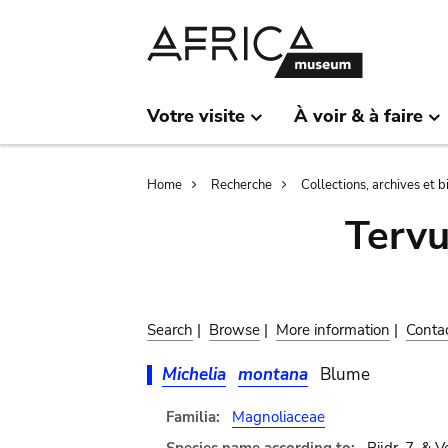
Skip
Skip
to
to
main
search
content
Votre visite
À voir & à faire
Breadcrumb
Home
Recherche
Collections, archives et 
Terv
Search
|
Browse
|
More information
|
Conta
Michelia
montana
Blume
Familia:
Magnoliaceae