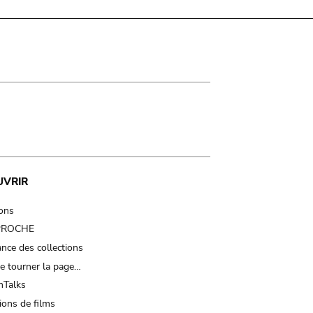
UVRIR
ions
 PROCHE
nce des collections
e tourner la page…
Talks
ions de films