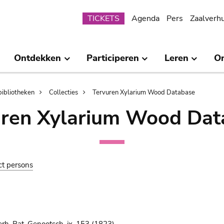
Submenu
TICKETS
Agenda
Pers
Zaalverh
Ontdekken
Participeren
Leren
O
bibliotheken
Collecties
Tervuren Xylarium Wood Database
uren Xylarium Wood Dat
ct persons