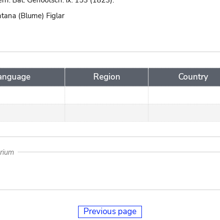
Verh. Bat. Genootsch. ix. 153 (1823).
tana (Blume) Figlar
anguage
Region
Country
arium
Previous page