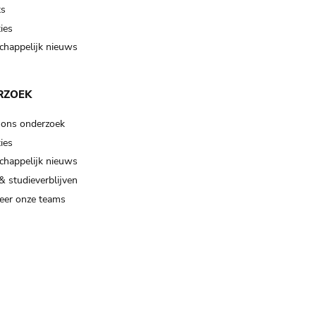
ts
ies
happelijk nieuws
RZOEK
 ons onderzoek
ies
happelijk nieuws
& studieverblijven
eer onze teams