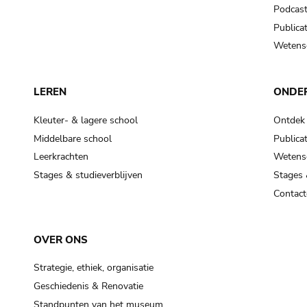
Podcas
Publicat
Wetensc
LEREN
ONDE
Kleuter- & lagere school
Ontdek
Middelbare school
Publicat
Leerkrachten
Wetensc
Stages & studieverblijven
Stages 
Contact
OVER ONS
Strategie, ethiek, organisatie
Geschiedenis & Renovatie
Standpunten van het museum