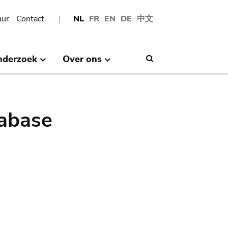
uur
Contact
NL
FR
EN
DE
中文
nderzoek
Over ons
Search
abase