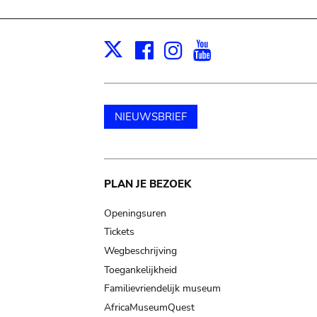
Facebook
Instagram
Youtube
Print
X
NIEUWSBRIEF
Main
PLAN JE BEZOEK
navigation
Openingsuren
Tickets
Wegbeschrijving
Toegankelijkheid
Familievriendelijk museum
AfricaMuseumQuest