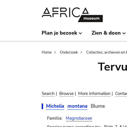
Skip
Skip
to
to
main
search
content
Plan je bezoek
Zien & doen
Breadcrumb
Home
Onderzoek
Collecties, archieven en 
Terv
Search
|
Browse
|
More information
|
Conta
Michelia
montana
Blume
Familia:
Magnoliaceae