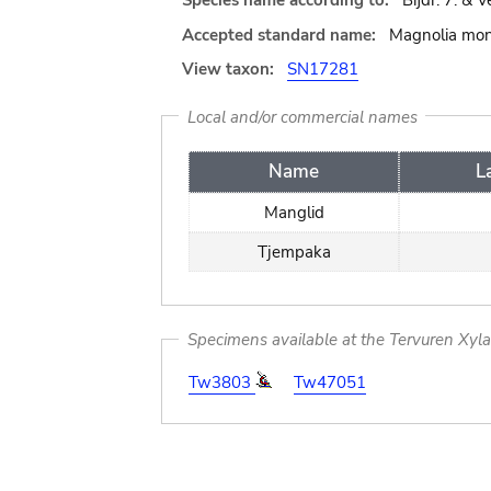
Species name according to:
Bijdr. 7. & 
Accepted standard name:
Magnolia mon
View taxon:
SN17281
Local and/or commercial names
Name
L
Manglid
Tjempaka
Specimens available at the Tervuren Xyl
Tw3803
Tw47051