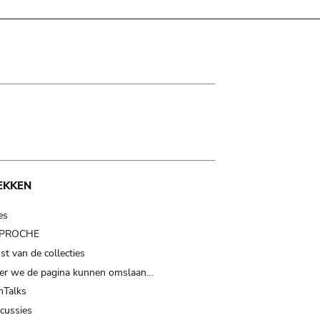
EKKEN
es
t PROCHE
t van de collecties
er we de pagina kunnen omslaan…
Talks
scussies