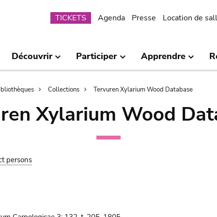
Submenu
TICKETS
Agenda
Presse
Location de sal
Découvrir
Participer
Apprendre
R
bibliothèques
Collections
Tervuren Xylarium Wood Database
uren Xylarium Wood Dat
ct persons