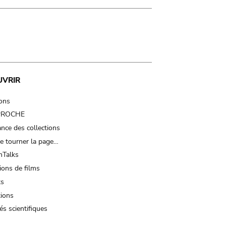
UVRIR
ions
 PROCHE
nce des collections
e tourner la page…
Talks
ions de films
ts
tions
és scientifiques