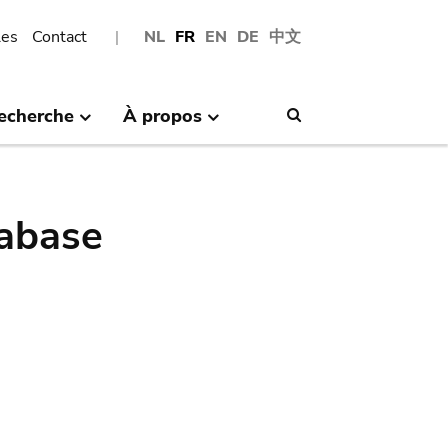
les
Contact
NL
FR
EN
DE
中文
echerche
À propos
Search
abase