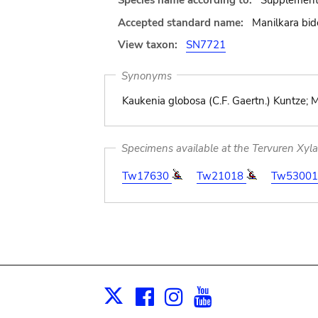
Species name according to:
Supplementu
Accepted standard name:
Manilkara bid
View taxon:
SN7721
Synonyms
Kaukenia globosa (C.F. Gaertn.) Kuntze; 
Specimens available at the Tervuren Xyl
Tw17630
Tw21018
Tw5300
Facebook
Instagram
Youtube
Print
X