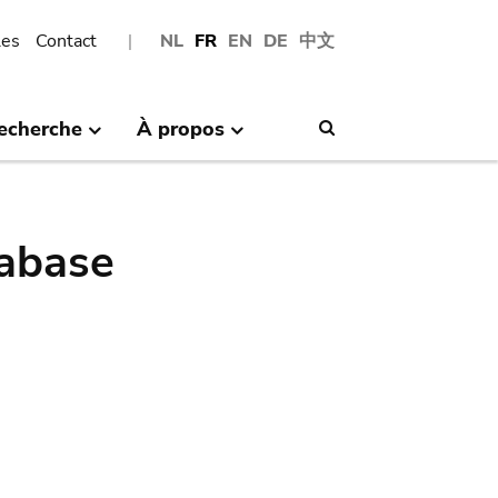
les
Contact
NL
FR
EN
DE
中文
echerche
À propos
Search
abase