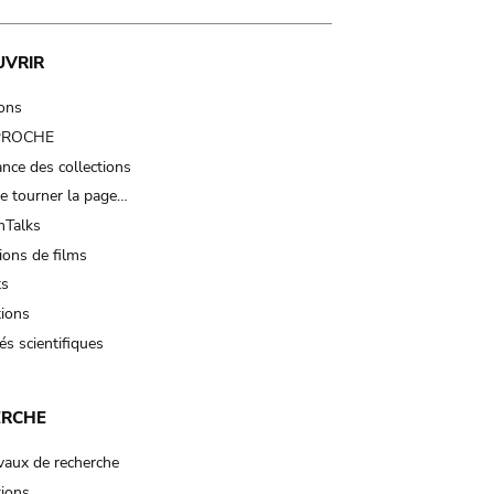
UVRIR
ions
 PROCHE
nce des collections
e tourner la page…
Talks
ions de films
ts
tions
és scientifiques
ERCHE
vaux de recherche
tions