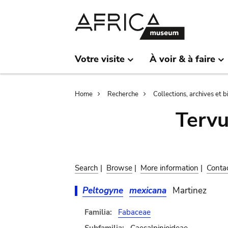
Skip
Skip
to
to
main
search
content
Votre visite
À voir & à faire
Breadcrumb
Home
Recherche
Collections, archives et 
Terv
Search
|
Browse
|
More information
|
Conta
Peltogyne
mexicana
Martinez
Familia:
Fabaceae