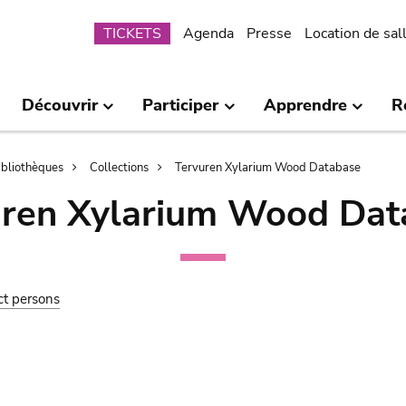
Submenu
TICKETS
Agenda
Presse
Location de sal
Découvrir
Participer
Apprendre
R
bibliothèques
Collections
Tervuren Xylarium Wood Database
uren Xylarium Wood Dat
ct persons