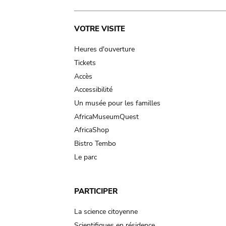
Main
VOTRE VISITE
navigation
Heures d'ouverture
Tickets
Accès
Accessibilité
Un musée pour les familles
AfricaMuseumQuest
AfricaShop
Bistro Tembo
Le parc
PARTICIPER
La science citoyenne
Scientifiques en résidence