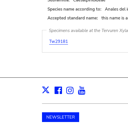
Subfamilia:
Caesalpinioideae
Species name according to:
Anales del i
Accepted standard name:
this name is 
Specimens available at the Tervuren Xyl
Tw29181
Facebook
Instagram
Youtube
Print
X
NEWSLETTER