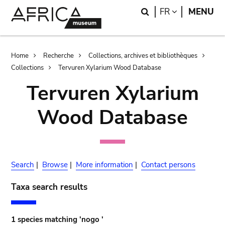
Skip
Skip
Search
LANGUAGE
FR
MENU
to
to
main
search
content
Breadcrumb
Home
Recherche
Collections, archives et bibliothèques
Collections
Tervuren Xylarium Wood Database
Tervuren Xylarium
Wood Database
Search
|
Browse
|
More information
|
Contact persons
Taxa search results
1 species matching 'nogo '