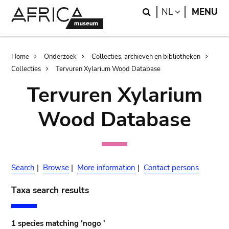
Skip
Skip
Search
LANGUAGE
NL
MENU
to
to
main
search
content
Breadcrumb
Home
Onderzoek
Collecties, archieven en bibliotheken
Collecties
Tervuren Xylarium Wood Database
Tervuren Xylarium
Wood Database
Search
|
Browse
|
More information
|
Contact persons
Taxa search results
1 species matching 'nogo '