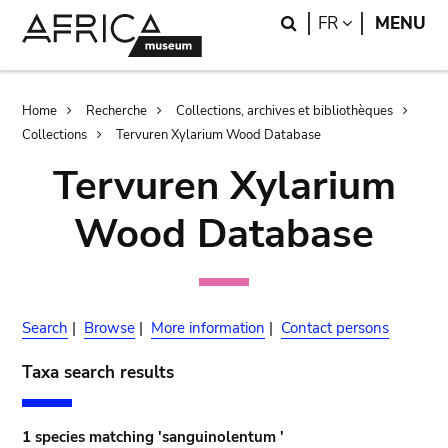
Skip
Skip
Search
LANGUAGE
FR
MENU
to
to
main
search
content
Breadcrumb
Home
Recherche
Collections, archives et bibliothèques
Collections
Tervuren Xylarium Wood Database
Tervuren Xylarium
Wood Database
Search
|
Browse
|
More information
|
Contact persons
Taxa search results
1 species matching 'sanguinolentum '