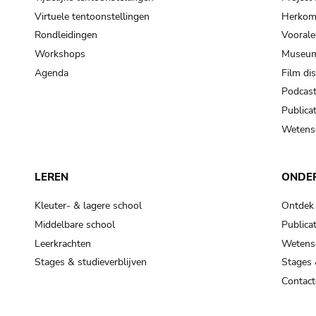
Virtuele tentoonstellingen
Herkoms
Rondleidingen
Voorale
Workshops
Museum
Agenda
Film di
Podcas
Publicat
Wetensc
LEREN
ONDE
Kleuter- & lagere school
Ontdek
Middelbare school
Publicat
Leerkrachten
Wetensc
Stages & studieverblijven
Stages 
Contact