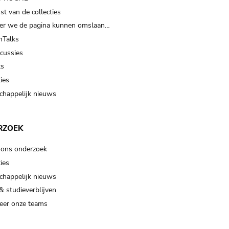
t van de collecties
er we de pagina kunnen omslaan…
Talks
scussies
ts
ies
happelijk nieuws
RZOEK
 ons onderzoek
ies
happelijk nieuws
& studieverblijven
eer onze teams