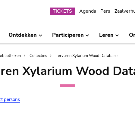
Submenu
TICKETS
Agenda
Pers
Zaalverh
Ontdekken
Participeren
Leren
O
bibliotheken
Collecties
Tervuren Xylarium Wood Database
uren Xylarium Wood Dat
ct persons