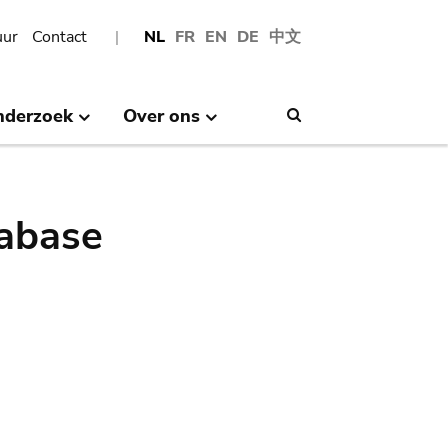
uur
Contact
NL
FR
EN
DE
中文
nderzoek
Over ons
Search
abase