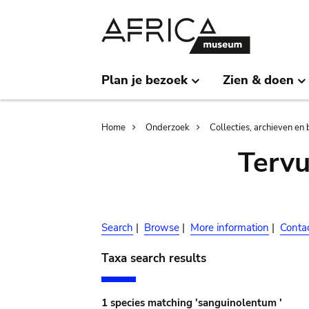
Skip
Skip
to
to
main
search
content
Plan je bezoek
Zien & doen
Breadcrumb
Home
Onderzoek
Collecties, archieven en 
Terv
Search
|
Browse
|
More information
|
Conta
Taxa search results
1 species matching 'sanguinolentum '