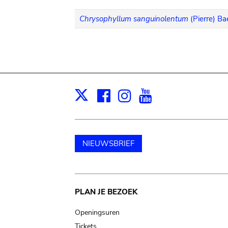
Chrysophyllum sanguinolentum
(Pierre) Ba
Facebook
Instagram
Youtube
Print
X
NIEUWSBRIEF
Main
PLAN JE BEZOEK
navigation
Openingsuren
Tickets