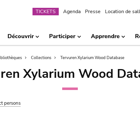
Submenu
TICKETS
Agenda
Presse
Location de sal
Découvrir
Participer
Apprendre
R
bibliothèques
Collections
Tervuren Xylarium Wood Database
uren Xylarium Wood Dat
ct persons