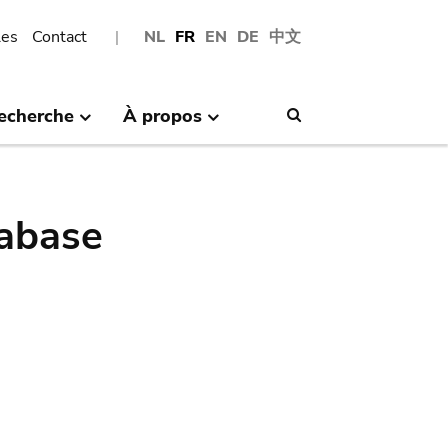
les
Contact
NL
FR
EN
DE
中文
echerche
À propos
Search
abase