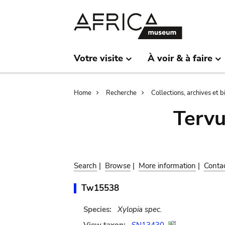
Skip
Skip
to
to
main
search
content
Votre visite
À voir & à faire
Breadcrumb
Home
Recherche
Collections, archives et 
Terv
Search
|
Browse
|
More information
|
Conta
Tw15538
Species:
Xylopia spec.