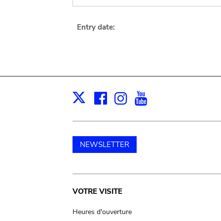
Entry date:
Facebook
Instagram
Youtube
Print
X
NEWSLETTER
Main
VOTRE VISITE
navigation
Heures d'ouverture