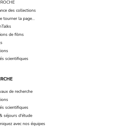
 PROCHE
nce des collections
e tourner la page…
Talks
ions de films
ts
tions
és scientifiques
ERCHE
vaux de recherche
tions
és scientifiques
& séjours d'étude
iquez avec nos équipes