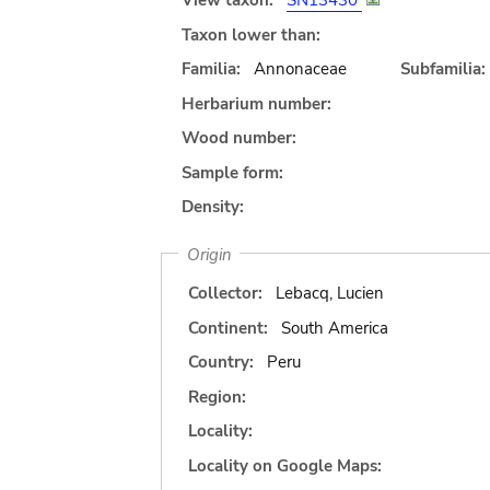
View taxon:
SN13430
Taxon lower than:
Familia:
Annonaceae
Subfamilia:
Herbarium number:
Wood number:
Sample form:
Density:
Origin
Collector:
Lebacq, Lucien
Continent:
South America
Country:
Peru
Region:
Locality:
Locality on Google Maps: