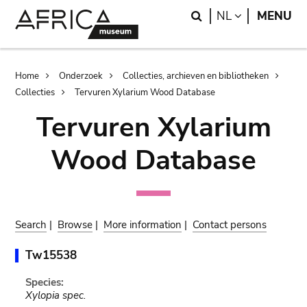
Skip
Skip
Search
LANGUAGE
NL
MENU
to
to
main
search
content
Breadcrumb
Home
Onderzoek
Collecties, archieven en bibliotheken
Collecties
Tervuren Xylarium Wood Database
Tervuren Xylarium
Wood Database
Search
|
Browse
|
More information
|
Contact persons
Tw15538
Species:
Xylopia spec.