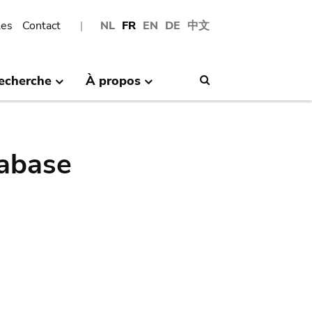
les
Contact
NL
FR
EN
DE
中文
echerche
À propos
Search
abase