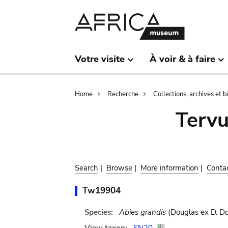
Skip
Skip
to
to
main
search
content
Votre visite
À voir & à faire
Breadcrumb
Home
Recherche
Collections, archives et 
Terv
Search
|
Browse
|
More information
|
Conta
Tw19904
Species:
Abies grandis
(Douglas ex D. Do