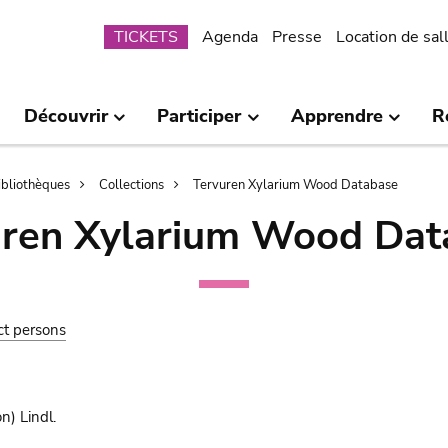
Submenu
TICKETS
Agenda
Presse
Location de sal
Découvrir
Participer
Apprendre
R
bibliothèques
Collections
Tervuren Xylarium Wood Database
uren Xylarium Wood Dat
ct persons
n) Lindl.