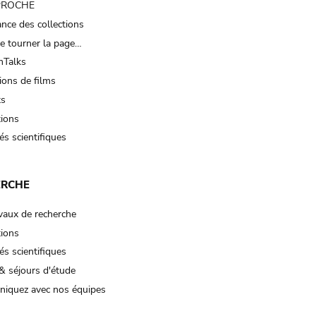
 PROCHE
nce des collections
e tourner la page…
Talks
ions de films
ts
tions
és scientifiques
ERCHE
vaux de recherche
tions
és scientifiques
& séjours d'étude
iquez avec nos équipes