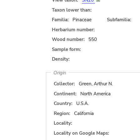
View taxon:
SN20
Taxon lower than:
Familia:
Pinaceae
Subfamilia:
Herbarium number:
Wood number:
550
Sample form:
Density:
Origin
Collector:
Green, Arthur N.
Continent:
North America
Country:
U.S.A.
Region:
California
Locality:
Locality on Google Maps: