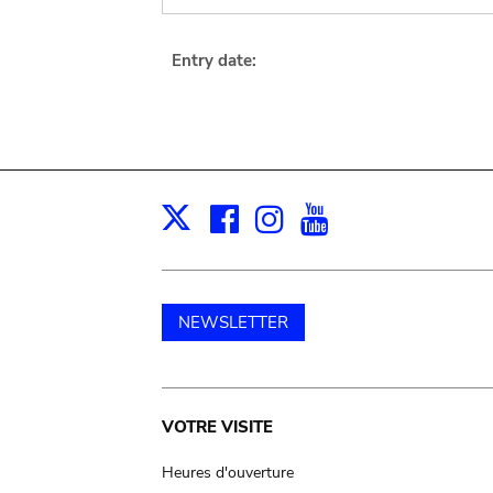
Entry date:
Facebook
Instagram
Youtube
Print
X
NEWSLETTER
Main
VOTRE VISITE
navigation
Heures d'ouverture