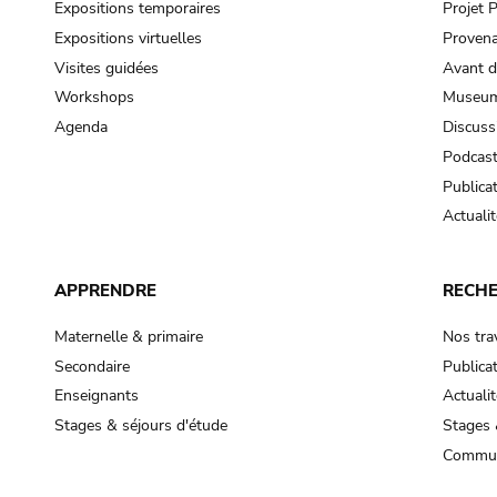
Expositions temporaires
Projet
Expositions virtuelles
Provena
Visites guidées
Avant d
Workshops
Museum
Agenda
Discuss
Podcas
Publica
Actualit
APPRENDRE
RECH
Maternelle & primaire
Nos tra
Secondaire
Publica
Enseignants
Actualit
Stages & séjours d'étude
Stages 
Commun