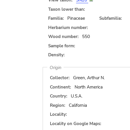
View taxon:
SN20
Taxon lower than:
Familia:
Pinaceae
Subfamilia:
Herbarium number:
Wood number:
550
Sample form:
Density:
Origin
Collector:
Green, Arthur N.
Continent:
North America
Country:
U.S.A.
Region:
California
Locality:
Locality on Google Maps: