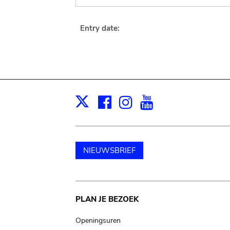
Entry date:
Facebook
Instagram
Youtube
Print
X
NIEUWSBRIEF
Main
PLAN JE BEZOEK
navigation
Openingsuren