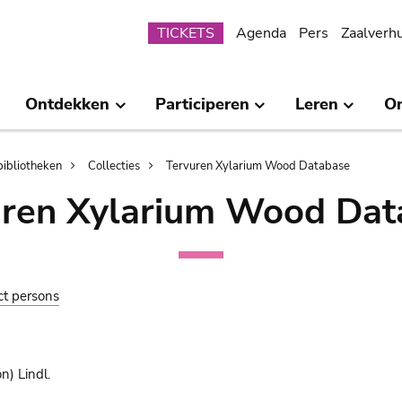
Submenu
TICKETS
Agenda
Pers
Zaalverh
Ontdekken
Participeren
Leren
O
bibliotheken
Collecties
Tervuren Xylarium Wood Database
uren Xylarium Wood Dat
ct persons
n) Lindl.