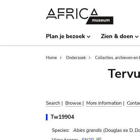
Skip
Skip
to
to
main
search
content
Plan je bezoek
Zien & doen
Breadcrumb
Home
Onderzoek
Collecties, archieven en 
Terv
Search
|
Browse
|
More information
|
Conta
Tw19904
Species:
Abies grandis
(Douglas ex D. Do