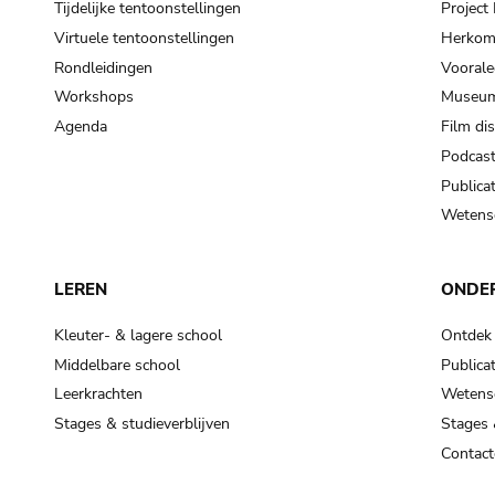
Tijdelijke tentoonstellingen
Projec
Virtuele tentoonstellingen
Herkoms
Rondleidingen
Voorale
Workshops
Museum
Agenda
Film di
Podcas
Publicat
Wetensc
LEREN
ONDE
Kleuter- & lagere school
Ontdek
Middelbare school
Publicat
Leerkrachten
Wetensc
Stages & studieverblijven
Stages 
Contact