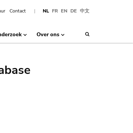
uur
Contact
NL
FR
EN
DE
中文
nderzoek
Over ons
Search
abase