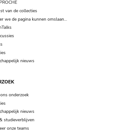
t PROCHE
t van de collecties
er we de pagina kunnen omslaan…
Talks
scussies
ts
ies
happelijk nieuws
RZOEK
 ons onderzoek
ies
happelijk nieuws
& studieverblijven
eer onze teams