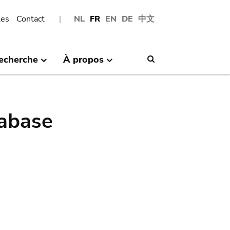
les
Contact
NL
FR
EN
DE
中文
echerche
À propos
Search
abase