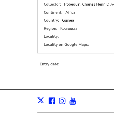
Collector:
Pobeguin, Charles Henri Oliv
Continent:
Africa
Country:
Guinea
Region:
Kouroussa
Locality:
Locality on Google Maps:
Entry date:
Facebook
Instagram
Youtube
Print
X