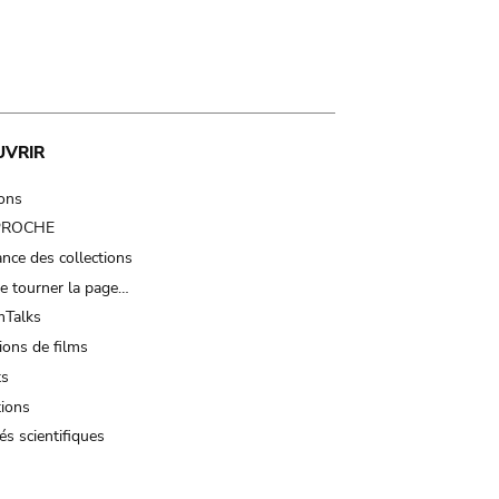
UVRIR
ions
 PROCHE
nce des collections
e tourner la page…
Talks
ions de films
ts
tions
és scientifiques