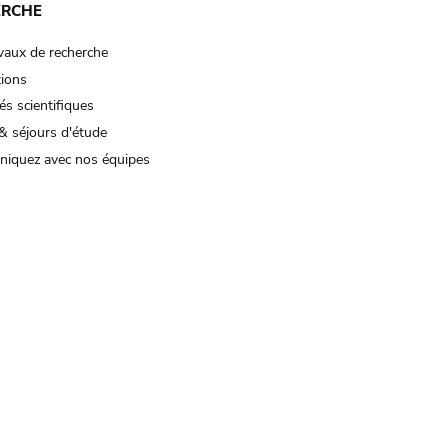
ERCHE
vaux de recherche
tions
és scientifiques
& séjours d'étude
iquez avec nos équipes