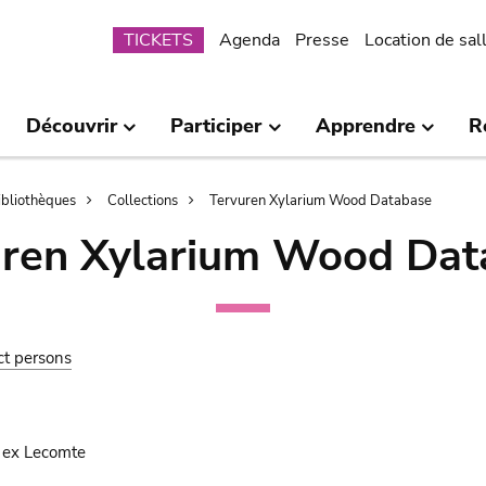
Submenu
TICKETS
Agenda
Presse
Location de sal
Découvrir
Participer
Apprendre
R
bibliothèques
Collections
Tervuren Xylarium Wood Database
uren Xylarium Wood Dat
ct persons
 ex Lecomte