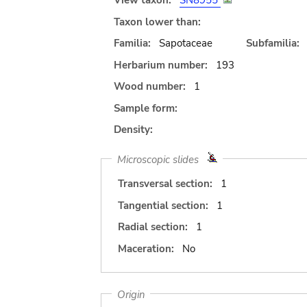
View taxon:
SN8955
Taxon lower than:
Familia:
Sapotaceae
Subfamilia:
Herbarium number:
193
Wood number:
1
Sample form:
Density:
Microscopic slides
Transversal section:
1
Tangential section:
1
Radial section:
1
Maceration:
No
Origin