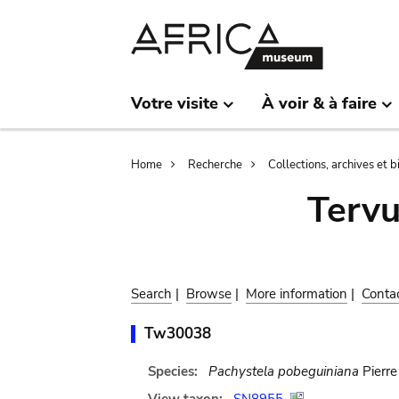
Skip
Skip
to
to
main
search
content
Votre visite
À voir & à faire
Breadcrumb
Home
Recherche
Collections, archives et 
Terv
Search
|
Browse
|
More information
|
Conta
Tw30038
Species:
Pachystela pobeguiniana
Pierre