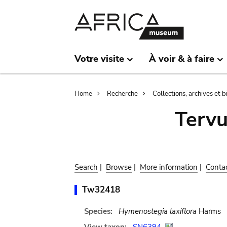
Skip
Skip
to
to
main
search
content
Votre visite
À voir & à faire
Breadcrumb
Home
Recherche
Collections, archives et 
Terv
Search
|
Browse
|
More information
|
Conta
Tw32418
Species:
Hymenostegia laxiflora
Harms