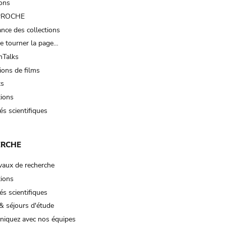
ions
 PROCHE
nce des collections
e tourner la page…
Talks
ions de films
ts
tions
és scientifiques
ERCHE
vaux de recherche
tions
és scientifiques
& séjours d'étude
iquez avec nos équipes