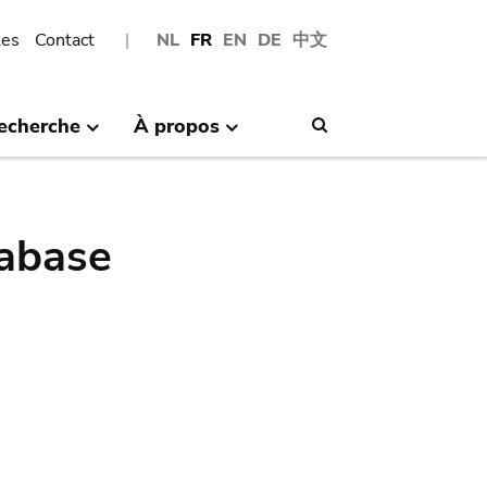
les
Contact
NL
FR
EN
DE
中文
echerche
À propos
Search
abase