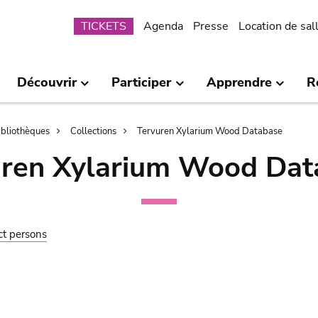
Submenu
TICKETS
Agenda
Presse
Location de sal
Découvrir
Participer
Apprendre
R
bibliothèques
Collections
Tervuren Xylarium Wood Database
uren Xylarium Wood Dat
ct persons