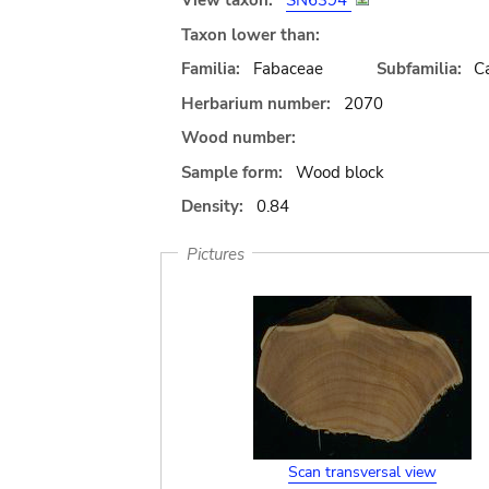
View taxon:
SN6394
Taxon lower than:
Familia:
Fabaceae
Subfamilia:
C
Herbarium number:
2070
Wood number:
Sample form:
Wood block
Density:
0.84
Pictures
Scan transversal view