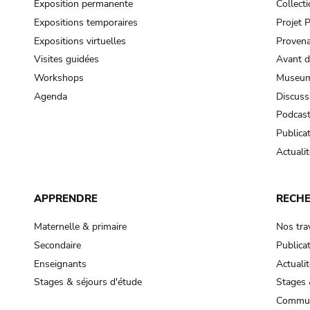
Exposition permanente
Collect
Expositions temporaires
Projet
Expositions virtuelles
Provena
Visites guidées
Avant d
Workshops
Museum
Agenda
Discuss
Podcas
Publica
Actualit
APPRENDRE
RECH
Maternelle & primaire
Nos tra
Secondaire
Publica
Enseignants
Actualit
Stages & séjours d'étude
Stages 
Commun