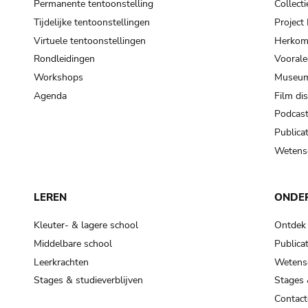
Permanente tentoonstelling
Collecti
Tijdelijke tentoonstellingen
Projec
Virtuele tentoonstellingen
Herkoms
Rondleidingen
Voorale
Workshops
Museum
Agenda
Film di
Podcas
Publicat
Wetensc
LEREN
ONDE
Kleuter- & lagere school
Ontdek
Middelbare school
Publicat
Leerkrachten
Wetensc
Stages & studieverblijven
Stages 
Contact