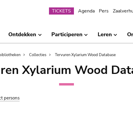
Submenu
TICKETS
Agenda
Pers
Zaalverh
Ontdekken
Participeren
Leren
O
bibliotheken
Collecties
Tervuren Xylarium Wood Database
uren Xylarium Wood Dat
ct persons