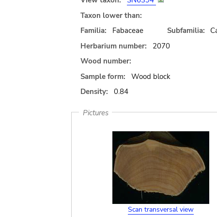
View taxon:
SN6394
Taxon lower than:
Familia:
Fabaceae
Subfamilia:
C
Herbarium number:
2070
Wood number:
Sample form:
Wood block
Density:
0.84
Pictures
Scan transversal view