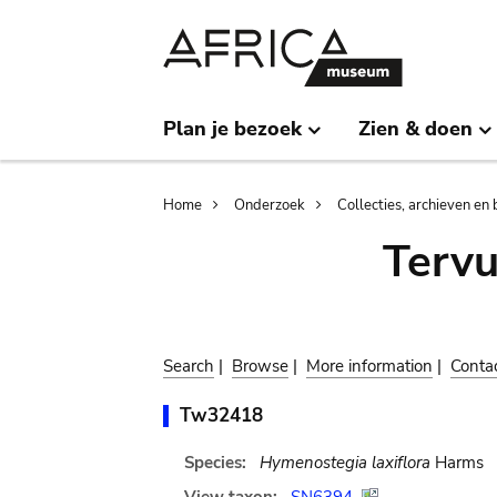
Skip
Skip
to
to
main
search
content
Plan je bezoek
Zien & doen
Breadcrumb
Home
Onderzoek
Collecties, archieven en 
Terv
Search
|
Browse
|
More information
|
Conta
Tw32418
Species:
Hymenostegia laxiflora
Harms