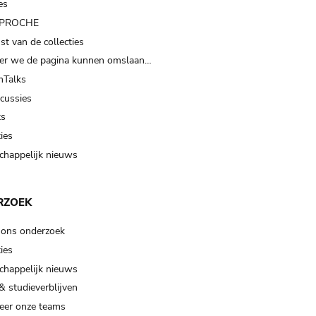
es
t PROCHE
t van de collecties
er we de pagina kunnen omslaan…
Talks
scussies
ts
ies
happelijk nieuws
RZOEK
 ons onderzoek
ies
happelijk nieuws
& studieverblijven
eer onze teams