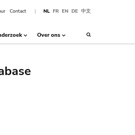
uur
Contact
NL
FR
EN
DE
中文
nderzoek
Over ons
Search
abase