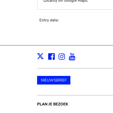
Locality on Google Maps:
Entry date:
Facebook
Instagram
Youtube
Print
X
NIEUWSBRIEF
Main
PLAN JE BEZOEK