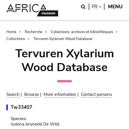
Skip
Skip
Search
LANGUAGE
FR
MENU
to
to
main
search
content
Breadcrumb
Home
Recherche
Collections, archives et bibliothèques
Collections
Tervuren Xylarium Wood Database
Tervuren Xylarium
Wood Database
Search
|
Browse
|
More information
|
Contact persons
Tw33407
Species:
Isolona bruneelii
De Wild.