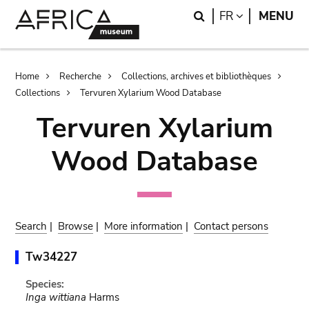
Skip
Skip
Search
LANGUAGE
FR
MENU
to
to
main
search
content
Breadcrumb
Home
Recherche
Collections, archives et bibliothèques
Collections
Tervuren Xylarium Wood Database
Tervuren Xylarium
Wood Database
Search
|
Browse
|
More information
|
Contact persons
Tw34227
Species:
Inga wittiana
Harms