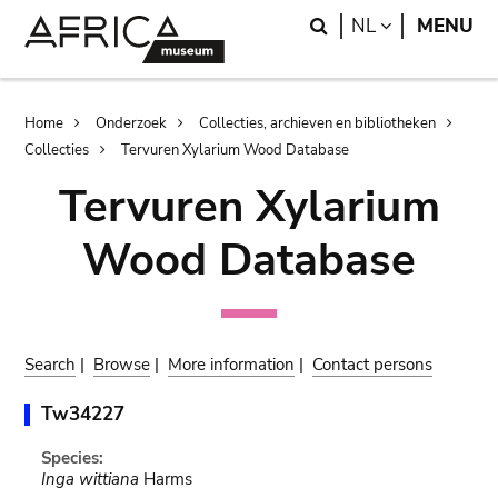
Skip
Skip
Search
LANGUAGE
NL
MENU
to
to
main
search
content
Breadcrumb
Home
Onderzoek
Collecties, archieven en bibliotheken
Collecties
Tervuren Xylarium Wood Database
Tervuren Xylarium
Wood Database
Search
|
Browse
|
More information
|
Contact persons
Tw34227
Species:
Inga wittiana
Harms