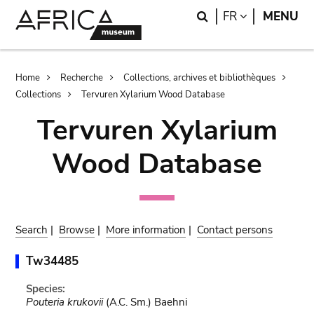
Skip
Skip
Search
LANGUAGE
FR
MENU
to
to
main
search
content
Breadcrumb
Home
Recherche
Collections, archives et bibliothèques
Collections
Tervuren Xylarium Wood Database
Tervuren Xylarium
Wood Database
Search
|
Browse
|
More information
|
Contact persons
Tw34485
Species:
Pouteria krukovii
(A.C. Sm.) Baehni