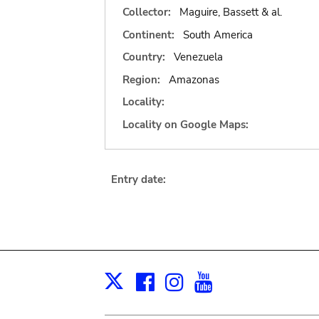
Collector:
Maguire, Bassett & al.
Continent:
South America
Country:
Venezuela
Region:
Amazonas
Locality:
Locality on Google Maps:
Entry date:
Facebook
Instagram
Youtube
Print
X