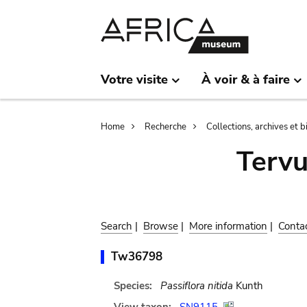
Skip
Skip
to
to
main
search
content
Votre visite
À voir & à faire
Breadcrumb
Home
Recherche
Collections, archives et 
Terv
Search
|
Browse
|
More information
|
Conta
Tw36798
Species:
Passiflora nitida
Kunth