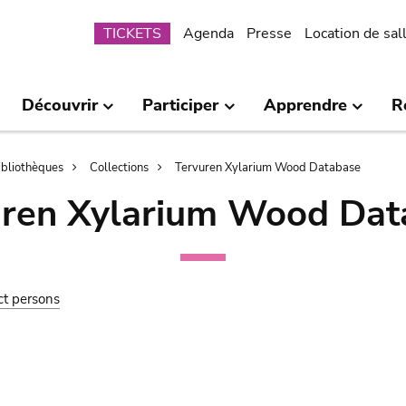
Submenu
TICKETS
Agenda
Presse
Location de sal
Découvrir
Participer
Apprendre
R
bibliothèques
Collections
Tervuren Xylarium Wood Database
uren Xylarium Wood Dat
ct persons