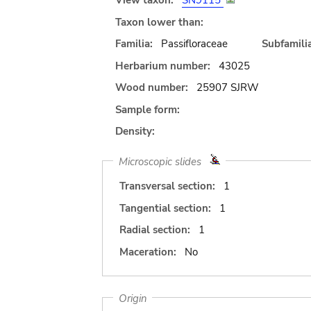
View taxon:
SN9115
Taxon lower than:
Familia:
Passifloraceae
Subfamilia
Herbarium number:
43025
Wood number:
25907 SJRW
Sample form:
Density:
Microscopic slides
Transversal section:
1
Tangential section:
1
Radial section:
1
Maceration:
No
Origin