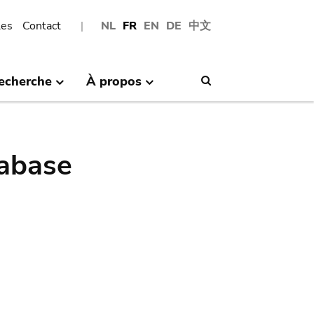
les
Contact
NL
FR
EN
DE
中文
echerche
À propos
Search
abase