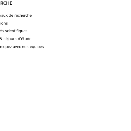
ERCHE
vaux de recherche
tions
és scientifiques
& séjours d'étude
iquez avec nos équipes