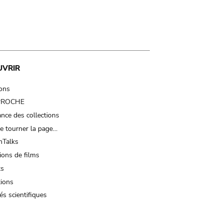
UVRIR
ions
 PROCHE
nce des collections
e tourner la page…
Talks
ions de films
ts
tions
és scientifiques