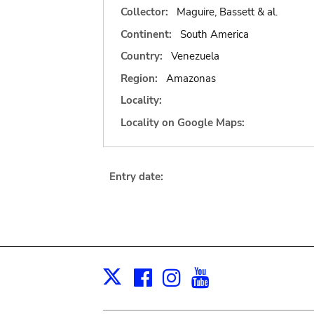
Collector:
Maguire, Bassett & al.
Continent:
South America
Country:
Venezuela
Region:
Amazonas
Locality:
Locality on Google Maps:
Entry date:
Facebook
Instagram
Youtube
Print
X