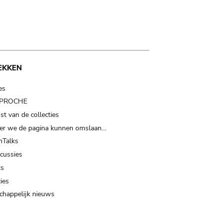
EKKEN
es
t PROCHE
t van de collecties
er we de pagina kunnen omslaan…
Talks
scussies
ts
ies
happelijk nieuws