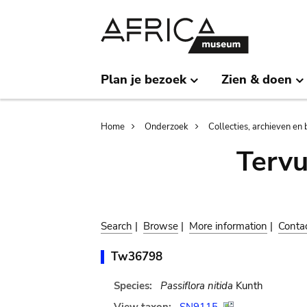
Skip
Skip
to
to
main
search
content
Plan je bezoek
Zien & doen
Breadcrumb
Home
Onderzoek
Collecties, archieven en 
Terv
Search
|
Browse
|
More information
|
Conta
Tw36798
Species:
Passiflora nitida
Kunth