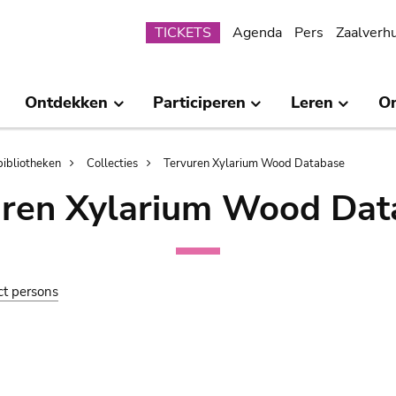
Submenu
TICKETS
Agenda
Pers
Zaalverh
Ontdekken
Participeren
Leren
O
bibliotheken
Collecties
Tervuren Xylarium Wood Database
uren Xylarium Wood Dat
ct persons