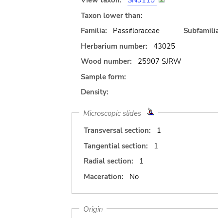
View taxon:
SN9115
Taxon lower than:
Familia:
Passifloraceae
Subfamilia
Herbarium number:
43025
Wood number:
25907 SJRW
Sample form:
Density:
Microscopic slides
Transversal section:
1
Tangential section:
1
Radial section:
1
Maceration:
No
Origin