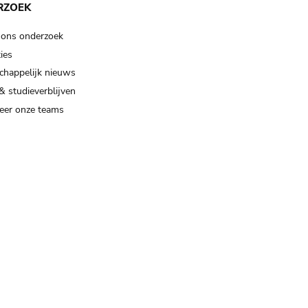
RZOEK
 ons onderzoek
ies
happelijk nieuws
& studieverblijven
eer onze teams