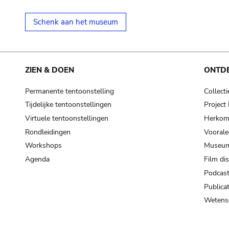
Schenk aan het museum
ZIEN & DOEN
ONTD
Permanente tentoonstelling
Collecti
Tijdelijke tentoonstellingen
Projec
Virtuele tentoonstellingen
Herkoms
Rondleidingen
Voorale
Workshops
Museum
Agenda
Film di
Podcas
Publicat
Wetensc