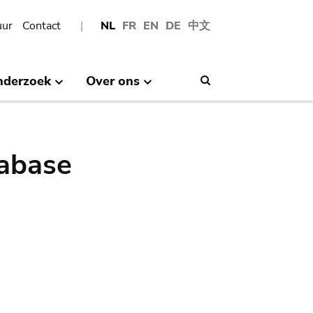
uur
Contact
NL
FR
EN
DE
中文
nderzoek
Over ons
Search
abase